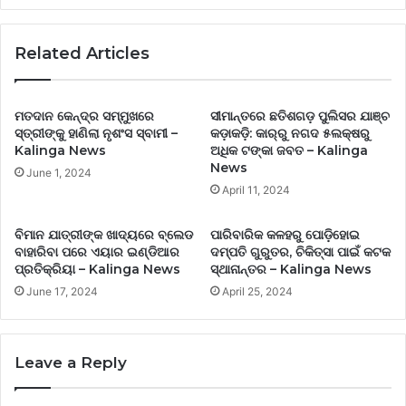
-
Kalinga
Related Articles
News
ମତଦାନ କେନ୍ଦ୍ର ସମ୍ମୁଖରେ
ସୀମାନ୍ତରେ ଛତିଶଗଡ଼ ପୁଲିସର ଯାଞ୍ଚ
ସ୍ତ୍ରୀଙ୍କୁ ହାଣିଲା ନୃଶଂସ ସ୍ବାମୀ –
କଡ଼ାକଡ଼ି: କାର୍‌ରୁ ନଗଦ ୫ଲକ୍ଷରୁ
Kalinga News
ଅଧିକ ଟଙ୍କା ଜବତ – Kalinga
News
June 1, 2024
April 11, 2024
ବିମାନ ଯାତ୍ରୀଙ୍କ ଖାଦ୍ୟରେ ‌‌‌ବ୍ଲେଡ
ପାରିବାରିକ କଳହରୁ ପୋଡ଼ିହୋଇ
ବାହାରିବା ପରେ ଏୟାର ଇଣ୍ଡିଆର
ଦମ୍ପତି ଗୁରୁତର, ଚିକିତ୍ସା ପାଇଁ କଟକ
ପ୍ରତିକ୍ରିୟା – Kalinga News
ସ୍ଥାନାନ୍ତର – Kalinga News
June 17, 2024
April 25, 2024
Leave a Reply