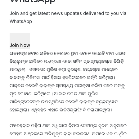
Join and get latest news updates delivered to you via
WhatsApp
Join Now
ଗତମଙ୍ଗଳବାର ରାତିରେ ଜେଲରେ ଥିବା ‌ବେଳେ ‌ଜଲେବି ବାବା ଓରଫ
ବିଲ୍ଲୁଙ୍କ ଛାତିରେ ଯନ୍ତ୍ରଣା ହେବା ସହିତ ସ୍ବାସ୍ଥ୍ୟାବସ୍ଥା ବିଗିଡ଼ି
ଯାଇଥିଲା। ଏହାପରେ ପୁଲିସ କଡ଼ା ସୁରକ୍ଷା ବ୍ୟବସ୍ଥା ମଧ୍ୟ‌ରେ
ବାବ‌ାଙ୍କୁ ଚିକିତ୍ସା ପାଇଁ ହିସାର ହସ୍ପିଟାଲରେ ଭର୍ତ୍ତି କରିଥିଲା।
ଡାକ୍ତର ଜଲେବି ବାବାଙ୍କ ସ୍ବାସ୍ଥ୍ୟ ପରୀକ୍ଷା କରିବା ପରେ ତାଙ୍କୁ
ମୃତ ଘୋଷଣା କରିଥିଲେ। ଆଜାଦ ନଗର ଥାନା ପୁଲିସ
ମାଜିଷ୍ଟ୍ରେଟଙ୍କ ଉପସ୍ଥିତିରେ ଜଲେବି ବାବାଙ୍କ ବ୍ୟବ‌ଚ୍ଛେଦ
ହୋଇଥିଲା। ଏଥିସହିତ ଏହାର ଭିଡିଓଗ୍ରାଫି ବି କରାଯାଇଥିଲା।
ଫତେହବାଦ ମହିଳା ଥାନା ଅଧିକାରୀ ବିମଳା ଦେବୀଙ୍କ ସୂଚନା ଅନୁସାରେ
ଟୋହନା ଅଞ୍ଚଳରେ ଅଭିଯୁକ୍ତ ବାବା ବଲକନାଥ ନାମରେ ଏକ ମନ୍ଦିର