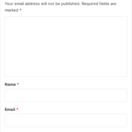
Your email address will not be published.
Required fields are
marked
*
C
o
m
m
e
n
t
*
Name
*
Email
*