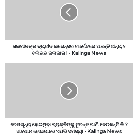
ଲରେନ୍ସର
ଟାର୍ଗେଟରେ
ଅଛନ୍ତି
ଅନ୍ୟ
୨
ବଲିଉଡ
କଳାକାର
!
ସଲମାନଙ୍କ ବ୍ୟତୀତ ଲରେନ୍ସର ଟାର୍ଗେଟରେ ଅଛନ୍ତି ଅନ୍ୟ ୨
-
ବଲିଉଡ କଳାକାର ! - Kalinga News
Kalinga
News
ଚେତାଶୂନ୍ୟ
ହୋଇଥିବା
ବ୍ୟକ୍ତିଙ୍କୁ
ତୁରନ୍ତ
ପାଣି
ଦେଉଛନ୍ତି
କି
?
ସାବଧାନ
ହୋଇପାରେ
ଚେତାଶୂନ୍ୟ ହୋଇଥିବା ବ୍ୟକ୍ତିଙ୍କୁ ତୁରନ୍ତ ପାଣି ଦେଉଛନ୍ତି କି ?
ଏପରି
ସାବଧାନ ହୋଇପାରେ ଏପରି ସମସ୍ୟା - Kalinga News
ସମସ୍ୟା