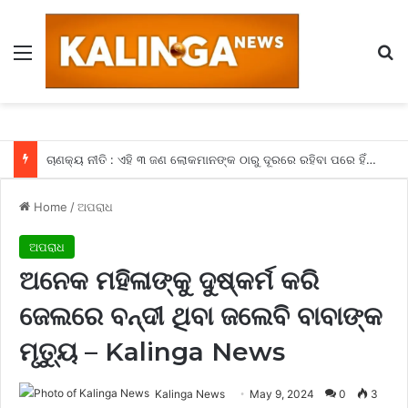
Menu
Se
ଚାଣକ୍ୟ ନୀତି : ଏହି ୩ ଜଣ ଲୋକମାନଙ୍କ ଠାରୁ ଦୂରରେ ରହିବା ପରେ ହିଁ ମିଳିଥାଏ ସଫଳତା, କଣ ଆପଣଙ୍କ ଆଖପାଖରେ ବି ତ ନାହିଁ ଏହିଭଳି ଲୋକମାନେ
Home
/
ଅପରାଧ
ଅପରାଧ
ଅନେକ ମହିଳାଙ୍କୁ ଦୁଷ୍କର୍ମ କରି
ଜେଲରେ ବନ୍ଦୀ ଥିବା ଜଲେବି ବାବାଙ୍କ
ମୃତ୍ୟୁ – Kalinga News
Kalinga News
May 9, 2024
0
3