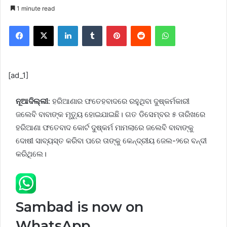
1 minute read
Facebook
X
LinkedIn
Tumblr
Pinterest
Reddit
WhatsApp
[ad_1]
ନୂଆଦିଲ୍ଲୀ
: ହରିଆଣାର ଫତେହବାଦରେ ରହୁଥିବା ଦୁଷ୍କର୍ମକାରୀ
ଜଲେବି ବାବାଙ୍କ ମୃତ୍ୟୁ ହୋଇଯାଇଛି। ଗତ ଡିସେମ୍ବର ୫ ତାରିଖରେ
ହରିଆଣା ଫତେବାଦ କୋର୍ଟ ଦୁଷ୍କର୍ମ ମାମଲାରେ ଜଲେବି ବାବାଙ୍କୁ
ଦୋଷୀ ସାବ୍ୟସ୍ତ କରିବା ପରେ ତାଙ୍କୁ କେନ୍ଦ୍ରୀୟ ଜେଲ-୨ରେ ବନ୍ଦୀ
କରିଥିଲେ।
Sambad is now on
WhatsApp