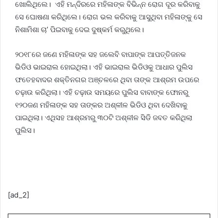
ଖୋଲିଥିଲେ। ଏହି ମନ୍ଦିରରେ ମହିଳାଙ୍କ ବିଭିନ୍ନ ରୋଗ ଦୂର କରିବାକୁ
ସେ ଘୋଷଣା କରିଥିଲେ। ରୋଗ ଭଲ କରିବାକୁ ଆସୁଥିବା ମହିଳାଙ୍କୁ ସେ
ନିଶାମିଶା ଚା’ ପିଇବାକୁ ଦେଇ ଦୁଷ୍କର୍ମ କରୁଥିଲେ।
୨୦୧୮ରେ ଜଣେ ମହିଳାଙ୍କ ସହ ଜଲେବି ବାପାଙ୍କ ଆପତ୍ତିଜନକ
ଭିଡିଓ ଭାଇରାଲ ହୋଇଥିଲା। ଏହି ଭାଇରାଲ ଭିଡିଓକୁ ଆଧାର ପୁଲିସ
ଫତେହବାଦର ଶକ୍ତିନଗର ଅଞ୍ଚଳରେ ଥିବା ତାଙ୍କ ଆଶ୍ରମ ଉପରେ
ଚଢ଼ାଉ କରିଥିଲା। ଏହି ଚଢ଼ାଉ ସମୟରେ ପୁଲିସ ବାବାଙ୍କ ଫୋନରୁ
୧୨୦ଜଣ ମହିଳାଙ୍କ ସହ ତାଙ୍କର ଅଶ୍ଳୀଳ ଭିଡିଓ ଥିବା ଦେଖିବାକୁ
ପାଇଥିଲା। ଏଥିସହ ଆଶ୍ରମରୁ ୩୦ଟି ଅଶ୍ଳୀଳ ସିଡି ଜବତ କରିଥିଲା
ପୁଲିସ।
[ad_2]