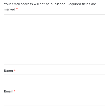
Your email address will not be published.
Required fields are
marked
*
C
o
m
m
e
n
t
*
Name
*
Email
*