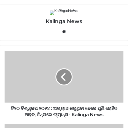
Kalinga News
Website
ଟି୨୦
ବିଶ୍ୱକପ
୨୦୨୪
:
ଅଭ୍ୟାସ
କରୁଥିବା
ବେଳେ
ପୁଣି
ରୋହିତ
ଆହତ,
ଟି୨୦ ବିଶ୍ୱକପ ୨୦୨୪ : ଅଭ୍ୟାସ କରୁଥିବା ବେଳେ ପୁଣି ରୋହିତ
ଚିନ୍ତାରେ
ଆହତ, ଚିନ୍ତାରେ ଫ୍ୟାନ୍ସ - Kalinga News
ଫ୍ୟାନ୍ସ
-
ନବୀନ