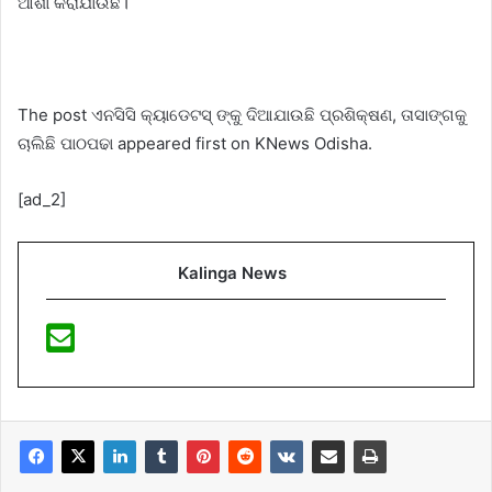
ଆଶା କରାଯାଉଛି।
The post ଏନସିସି କ୍ୟାଡେଟସ୍ ଙ୍କୁ ଦିଆଯାଉଛି ପ୍ରଶିକ୍ଷଣ, ତାସାଙ୍ଗକୁ
ଚାଲିଛି ପାଠପଢା appeared first on KNews Odisha.
[ad_2]
Kalinga News