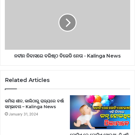
Kalinga
ନିବାସରେ
News
ବରିଷ୍ଠ
ବିଜେଡି
ନେତା
-
Kalinga
News
ନବୀନ ନିବାସରେ ବରିଷ୍ଠ ବିଜେଡି ନେତା - Kalinga News
Related Articles
କମିଲା ଶୀତ, କାଲିଠାରୁ ରାଜ୍ୟରେ ବର୍ଷା
ସମ୍ଭାବନା – Kalinga News
January 31, 2024