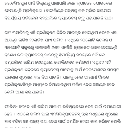
ଜଗତସିଂହପୁର ଆଦି ଜିଲ୍ଲାରୁ ପାଖାପାଖି ୬ଶହ କ୍ୟାଡେଟ ଯୋଗଦେଇ
ନେଉଛନ୍ତି ପ୍ରଶିକ୍ଷଣ । ବାଟାଲିୟନ ପକ୍ଷରୁ ମକ ଡ୍ରିଲ କରାଯାଇ
ବିପର୍ଯ୍ୟୟ ପରିଚାଳନା ସମ୍ପର୍କରେ କ୍ୟାଡେଟସ୍ ଙ୍କୁ ପଢାଯାଉଛି ପାଠ।
ଗତ ୩ତାରିଖରୁ ଏହି ପ୍ରଶିକ୍ଷଣ ଶିବିର ଆରମ୍ଭ ହୋଇଥିବା ବେଳେ ଏହା
ଆସନ୍ତା ତାରିଖ ୧୨ତାରିଖ ଯାଏ ଚାଲିବ । ଏଥିରେ ୨୦ଗୋଟି କଲେଜ ଓ
୩୭ଗୋଟି ସ୍କୁଲରୁ ପାଖାପାଖି ୬ଶହ ଏନସିସି କ୍ୟାଡେଟ ଯୋଗଦେଇଛନ୍ତି ।
ବିଶେଷ କରି କ୍ୟାଡେଟସ୍ ମାନଙ୍କୁ ଵିପର୍ଯ୍ୟୟ ସମୟରେ କୌଶଳ
ସମ୍ପର୍କରେ ତାଲିମ ଦେଇଥିଲେ ବାଟାଲିୟନର କର୍ମଚାରୀ। ଏଥିସହ ଏହି
ପ୍ରଶିକ୍ଷଣ ଶିବିରରେ କ୍ୟାଡେଟସ୍ ମାନଙ୍କୁ ଆର୍ମି ରେଜିମେଣ୍ଟର ସମସ୍ତ
ପ୍ରକାର ଶୃଙ୍ଖଳା ଜ୍ଞାନ ଦିଆଯାଉଛି। ଯାହାକୁ ନେଇ ଆଗାମୀ ଦିନରେ
ପ୍ରଶିକ୍ଷାର୍ଥୀଙ୍କ ମଧ୍ୟରେ ଦିଆଯାଉଥିବା ତାଲିମ ବେଶ ସହାୟକ ହେବ
ବୋଲି ଆଶା କରାଯାଉଛି।
ଫାଭିଓ- ତେବେ ଏହି ତାଲିମ ଆଗାମୀ ଭବିଷ୍ୟତରେ ବେଶ ପାଇଁ ଉପଯୋଗୀ
ହେବ । ଏଠାରେ ତାଲିମ ପାଇ ଏନସିସିକ୍ୟାଡେଟସ୍ ଙ୍କ ମଧ୍ୟରେ ଶୃଙ୍ଖଳା
ଜ୍ଞାନ ବଢିବା ସହ ରାଜ୍ୟ ତଥା ଦେଶ ପାଇଁ ସମର୍ପିତ ହୋଇ କାମ କରିବେ ବୋଲି