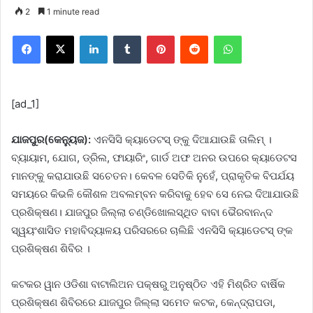
2
1 minute read
Facebook
X
LinkedIn
Tumblr
Pinterest
Reddit
WhatsApp
[ad_1]
ଯାଜପୁର(କେନ୍ୟୁଜ):
ଏନସିସି କ୍ୟାଡେଟସ୍ ଙ୍କୁ ଦିଆଯାଉଛି ତାଲିମ୍ ।
ବ୍ୟାୟାମ, ଯୋଗ, ଡ୍ରିଲ, ଫାୟାରିଂ, ଗାର୍ଡ ଅଫ ଅନର ଉପରେ କ୍ୟାଡେଟସ
ମାନଙ୍କୁ କରାଯାଉଛି ସଚେତନ। କେବଳ ସେତିକି ନୁହେଁ, ପ୍ରାକୃତିକ ବିପର୍ଯୟ
ସମୟରେ କିଭଳି କୌଶଳ ଅବଲମ୍ବନ କରିବାକୁ ହେବ ସେ ନେଇ ଦିଆଯାଉଛି
ପ୍ରଶିକ୍ଷଣ। ଯାଜପୁର ଜିଲ୍ଲା ଚଣ୍ଡିଖୋଲସ୍ଥିତ ବାବା ଭୈରବାନନ୍ଦ
ସ୍ୱୟଂଶାସିତ ମହାବିଦ୍ୟାଳୟ ପରିସରରେ ଚାଲିଛି ଏନସିସି କ୍ୟାଡେଟସ୍ ଙ୍କ
ପ୍ରଶିକ୍ଷଣ ଶିବିର ।
କଟକର ୱାନ ଓଡିଶା ବାଟାଲିଅନ ପକ୍ଷରୁ ଅନୁଷ୍ଠିତ ଏହି ମିଶ୍ରିତ ବାର୍ଷିକ
ପ୍ରଶିକ୍ଷଣ ଶିବିରରେ ଯାଜପୁର ଜିଲ୍ଲା ସମେତ କଟକ, କେନ୍ଦ୍ରାପଡା,