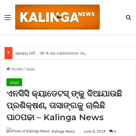
Menu
Se
ଚାଣକ୍ୟ ନୀତି : ଏହି ୩ ଜଣ ଲୋକମାନଙ୍କ ଠାରୁ ଦୂରରେ ରହିବା ପରେ ହିଁ ମିଳିଥାଏ ସଫଳତା, କଣ ଆପଣଙ୍କ ଆଖପାଖରେ ବି ତ ନାହିଁ ଏହିଭଳି ଲୋକମାନେ
Home
/
ରାଜ୍ୟ
ରାଜ୍ୟ
ଏନସିସି କ୍ୟାଡେଟସ୍ ଙ୍କୁ ଦିଆଯାଉଛି
ପ୍ରଶିକ୍ଷଣ, ତାସାଙ୍ଗକୁ ଚାଲିଛି
ପାଠପଢା – Kalinga News
Kalinga News
June 8, 2024
0