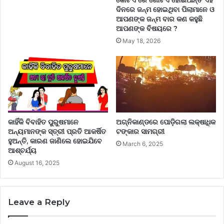
କୋଟିଏ ରେ ଗୋଟିଏ ହୋଇଥାନ୍ତି ଏହି
ଦିନରେ ଜନ୍ମ ହୋଇଥିବା ପିଲାମାନେ ଓ
ଆପଣଙ୍କ ଜନ୍ମ ବାର କଣ କହୁଛି
ଆପଣଙ୍କ ବିଷୟରେ ?
May 18, 2026
କାହିଁକି ବିବାହିତ ପୁରୁଷମାନେ
ଅଗ୍ନିକାଣ୍ଡରେ ପୋଡ଼ିଗଲା ଲକ୍ଷାଧିକ
ଅନ୍ୟମାନଙ୍କ ସ୍ତ୍ରୀ ପ୍ରତି ଆକର୍ଷିତ
ଟଙ୍କାର ସାମଗ୍ରୀ
ହୁଅନ୍ତି, କାରଣ ଜାଣିଲେ ହୋଇଯିବେ
March 6, 2025
ଆଶ୍ଚର୍ଯ୍ୟ
August 16, 2025
Leave a Reply