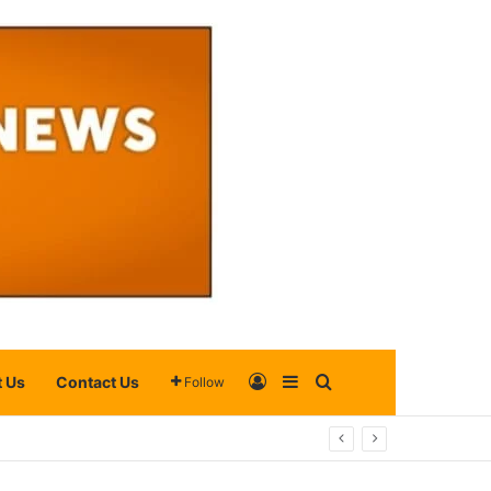
Log In
Sidebar
Search for
 Us
Contact Us
Follow
 ଲୋକମାନେ