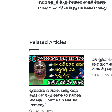
ଉପାୟକୁ
ବୟସ ବଢ଼ୁଛି କିନ୍ତୁ ବିବାହରେ ହେଉଛି ବିଳମ୍ବ,
ଆପଣେଇ
ତେବେ ଥରେ ଏହି ଉପାୟକୁ ଆପଣେଇ ଦେଖନ୍ତୁ
ଦେଖନ୍ତୁ
Related Articles
ବାସି ମୁହଁରେ 
ହୋଇଥାଏ ? ର
ଆଶ୍ଚର୍ଯ୍ୟ ହ
March 30, 
କ୍ୟାଲସିୟମର ଅଭାବ, ଆଣ୍ଠୁ ଗଣ୍ଠି
ବିନ୍ଧା ଏବଂ ବିନ୍ଧା କେବଳ ୧୦ ମିନିଟରେ
ଭଲ ହେବ ( Joint Pain Natural
Remedy )
June 25, 2025