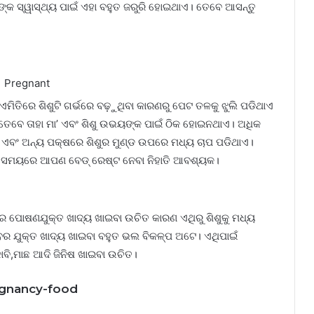
ଙ୍କ ସ୍ୱାସ୍ଥ୍ୟ ପାଇଁ ଏହା ବହୁତ ଜରୁରି ହୋଇଥାଏ। ତେବେ ଆସନ୍ତୁ
ିତିରେ ଶିଶୁଟି ଗର୍ଭରେ ବଢ଼ୁଥିବା କାରଣରୁ ପେଟ ତଳକୁ ଝୁଲି ପଡିଥାଏ
 ତେବେ ତାହା ମା’ ଏବଂ ଶିଶୁ ଉଭୟଙ୍କ ପାଇଁ ଠିକ ହୋଇନଥାଏ। ଅଧିକ
ଏବଂ ଅନ୍ୟ ପକ୍ଷରେ ଶିଶୁର ମୁଣ୍ଡ ଉପରେ ମଧ୍ୟ ଚାପ ପଡିଥାଏ।
ି ସମୟରେ ଆପଣ ବେଡ୍‌ ରେଷ୍ଟ ନେବା ନିହାତି ଆବଶ୍ୟକ।
ରେ ପୋଷଣଯୁକ୍ତ ଖାଦ୍ୟ ଖାଇବା ଉଚିତ କାରଣ ଏଥିରୁ ଶିଶୁକୁ ମଧ୍ୟ
ର ଯୁକ୍ତ ଖାଦ୍ୟ ଖାଇବା ବହୁତ ଭଲ ବିକଳ୍ପ ଅଟେ। ଏଥିପାଇଁ
କୋବି,ମାଛ ଆଦି ଜିନିଷ ଖାଇବା ଉଚିତ।