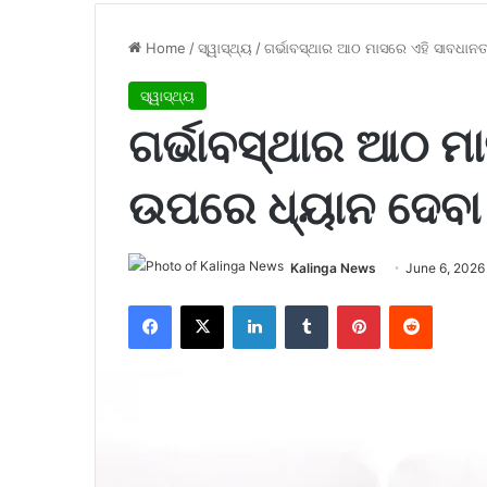
Home
/
ସ୍ୱାସ୍ଥ୍ୟ
/
ଗର୍ଭାବସ୍ଥାର ଆଠ ମାସରେ ଏହି ସାବଧାନତ
ସ୍ୱାସ୍ଥ୍ୟ
ଗର୍ଭାବସ୍ଥାର ଆଠ ମ
ଉପରେ ଧ୍ୟାନ ଦେବା 
Kalinga News
June 6, 2026
Facebook
X
LinkedIn
Tumblr
Pinterest
Reddit