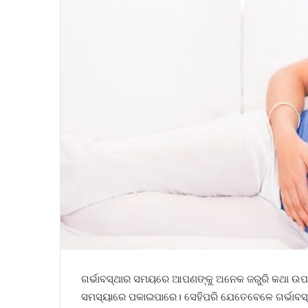
ଗର୍ଭାବସ୍ଥାର ସମୟରେ ଆପଣଙ୍କୁ ଅନେକ ଜରୁରି କଥା ଉପର
ସମସ୍ୟାରେ ପକାଇପାରେ। ସେହିପରି ଯେତେବେଳେ ଗର୍ଭାବସ୍