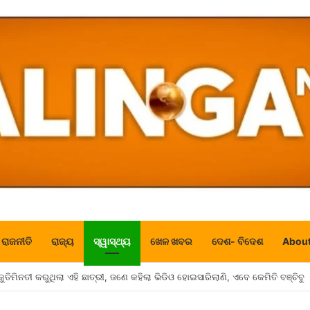
ରାଜନୀତି
ରାଜ୍ୟ
ସ୍ୱାସ୍ଥ୍ୟ
ଖେଳ ଖବର
ଦେଶ- ବିଦେଶ
About
ଦୂରରେ ରହିବା ପରେ ହିଁ ମିଳିଥାଏ ସଫଳତା, କଣ ଆପଣଙ୍କ ଆଖପାଖରେ ବି ତ ନାହିଁ ଏହିଭଳି