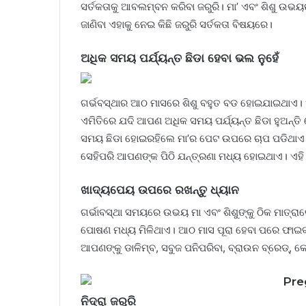
ସର୍ତକତାକୁ ଆବଲମ୍ବନ କରିବା ଜରୁରି। ମା’ ଏବଂ ଶିଶୁ ଉଭୟ
ଜାଣିବା ଏହାକୁ ନେଇ କିଛି ଜରୁରି ସର୍ତକତା ବିଷୟରେ।
ଅଧିକ ସମୟ ପର୍ଯ୍ୟନ୍ତ ଛିଡା ହେବା ଭଲ ନୁହେଁ
ଗର୍ଭବସ୍ଥାର ଆଠ ମାସରେ ଶିଶୁ ବହୁତ ବଡ ହୋଇଯାଇଥାଏ। ଏମ
ଏମିତିରେ ଯଦି ଆପଣ ଅଧିକ ସମୟ ପର୍ଯ୍ୟନ୍ତ ଛିଡା ହୁଅନ୍ତି
ସମୟ ଛିଡା ହୋଇରହିଲେ ମା’ର ପେଟ ଉପରେ ଚାପ ପଡିଥାଏ 
ସେହିପରି ଆପଣଙ୍କ ପିଠି ଯନ୍ତ୍ରଣା ମଧ୍ୟ ହୋଇଥାଏ। ଏହ
ଖାଦ୍ୟପେୟ ଉପରେ ରଖନ୍ତୁ ଧ୍ୟାନ
ଗର୍ଭାବସ୍ଥା ସମୟରେ ଉଭୟ ମା ଏବଂ ଶିଶୁଙ୍କୁ ଠିକ ମାତ୍ରା
ପୋଷଣ ମଧ୍ୟ ମିଳିଥାଏ। ଆଠ ମାସ ପୂରା ହେବା ପରେ ଫାଇବ
ଆପଣଙ୍କୁ ଡାଳିମ୍ବ, ସବୁଜ ପନିପରିବା, ବ୍ରାଉନ ବ୍ରେଡ୍‌, 
ନିଦ୍ରା ଜରୁରି