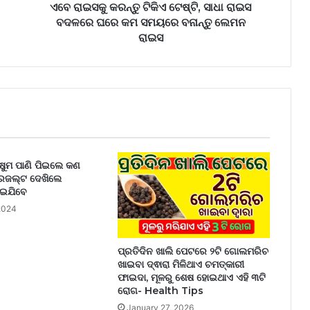
କମ
ଏବେ ରାଇସକୁ କରନ୍ତୁ ଟିକିଏ ଟେଷ୍ଟି, ସାଧା ରାଇସ
ସମୟରେ
ବଦଳରେ ଘରେ କମ ସମୟରେ ବନାନ୍ତୁ ଲେମନ
ବନାନ୍ତୁ
ରାଇସ
ଲେମନ
ରାଇସ
ଉଷୁମ ପାଣି ପିଇଲେ କଣ
େଜଲ୍ଟ ଦେଖିଲେ
ୋଇଯିବେ
2024
ପ୍ରତିଦିନ ଖାଲି ପେଟରେ ୨ଟି ଗୋଲମରିଚ
ଖାଇବା ଦ୍ଵାରା ମିଳିଥାଏ ଚମତ୍କାରୀ
ଫାଇଦା, ମୂଳରୁ ଶେଷ ହୋଇଥାଏ ଏହି ୩ଟି
ରୋଗ- Health Tips
January 27, 2026