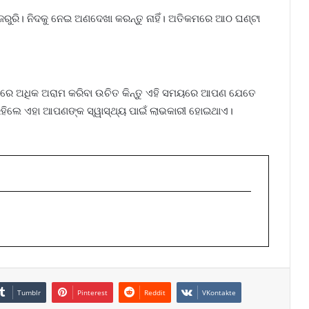
 ଜରୁରି। ନିଦକୁ ନେଇ ଅଣଦେଖା କରନ୍ତୁ ନାହିଁ। ଅତିକମରେ ଆଠ ଘଣ୍ଟା
ବସ୍ଥାରେ ଅଧିକ ଅରାମ କରିବା ଉଚିତ କିନ୍ତୁ ଏହି ସମୟରେ ଆପଣ ଯେତେ
ହିଲେ ଏହା ଆପଣଙ୍କ ସ୍ୱାସ୍ଥ୍ୟ ପାଇଁ ଲାଭକାରୀ ହୋଇଥାଏ।
Tumblr
Pinterest
Reddit
VKontakte