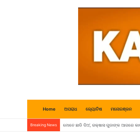
Home
ଅପରାଧ
ଜ୍ୟୋତିଷ
ମନୋରଞ୍ଜନ
Breaking News
ଚାଣକ୍ୟ ନୀତି : ଏହି ୩ ଜଣ ଲୋକମାନଙ୍କ ଠାରୁ 