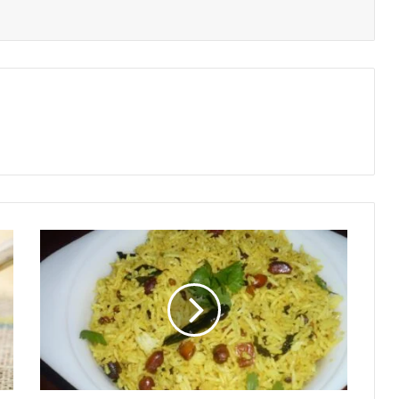
ଏବେ
ରାଇସକୁ
କରନ୍ତୁ
ଟିକିଏ
ଟେଷ୍ଟି,
ସାଧା
ରାଇସ
ବଦଳରେ
ଘରେ