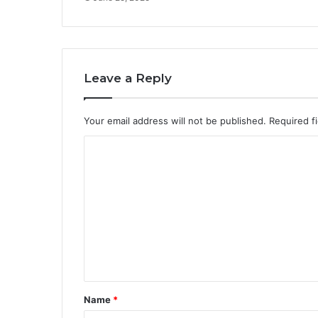
Leave a Reply
Your email address will not be published.
Required f
C
o
m
m
e
n
t
*
Name
*