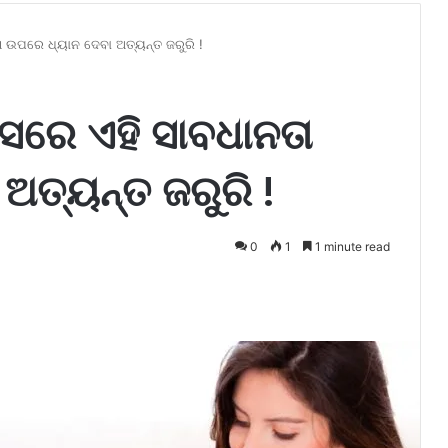
ା ଉପରେ ଧ୍ୟାନ ଦେବା ଅତ୍ୟନ୍ତ ଜରୁରି !
ାସରେ ଏହି ସାବଧାନତା
ଅତ୍ୟନ୍ତ ଜରୁରି !
0
1
1 minute read