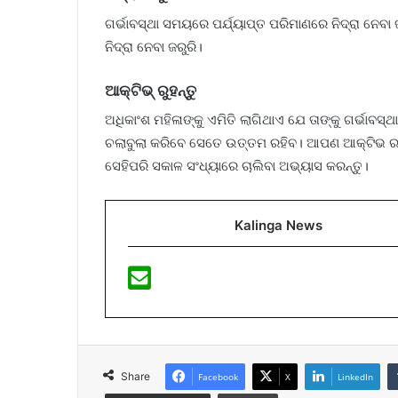
ଗର୍ଭାବସ୍ଥା ସମୟରେ ପର୍ଯ୍ୟାପ୍ତ ପରିମାଣରେ ନିଦ୍ରା ନେବା
ନିଦ୍ରା ନେବା ଜରୁରି।
ଆକ୍ଟିଭ୍‌ ରୁହନ୍ତୁ
ଅଧିକାଂଶ ମହିଳାଙ୍କୁ ଏମିତି ଲାଗିଥାଏ ଯେ ତାଙ୍କୁ ଗର୍ଭା
ଚଲାବୁଲା କରିବେ ସେତେ ଉତ୍ତମ ରହିବ। ଆପଣ ଆକ୍ଟିଭ ର
ସେହିପରି ସକାଳ ସଂଧ୍ୟାରେ ଚାଲିବା ଅଭ୍ୟାସ କରନ୍ତୁ।
Kalinga News
Share
Facebook
X
LinkedIn