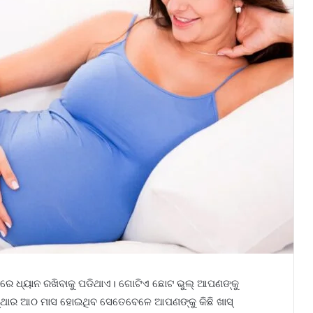
େ ଧ୍ୟାନ ରଖିବାକୁ ପଡିଥାଏ। ଗୋଟିଏ ଛୋଟ ଭୁଲ୍‌ ଆପଣଙ୍କୁ
ଥାର ଆଠ ମାସ ହୋଇଥିବ ସେତେବେଳେ ଆପଣଙ୍କୁ କିଛି ଖାସ୍‌