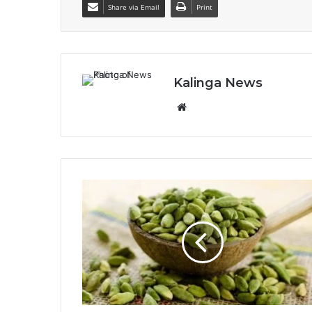
Share via Email
Print
Kalinga News
Website
ବୟସ
ବଢ଼ୁଛି
କିନ୍ତୁ
ବିବାହରେ
ହେଉଛି
ବିଳମ୍ବ,
ତେବେ
ଥରେ
ଏହି