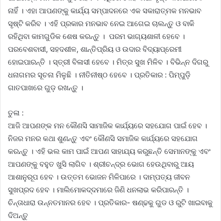
ନାହିଁ । ଏହା ଆପଣଙ୍କୁ କାର୍ଯ୍ୟ ସମ୍ପାଦନରେ ଏକ ସକାରାତ୍ମକ ମନଭାବ
ସୃଷ୍ଟି କରିବ । ଏହି ପ୍ରକାର ମନଭାବ ନେଇ ଆଗେଇ ଚାଲନ୍ତୁ ଓ ବାକି
ରହିଥିବା କାମଗୁଡିକ ଶେଷ କରନ୍ତୁ । ପରମ ଭାଗ୍ୟଶାଳୀ ହେବେ ।
ପରବେଶବାସୀ, ସହଦଶୀଳ, ଶାନ୍ତିପ୍ରିୟ ଓ ଉଦାର ବିଦ୍ୟାପ୍ରେମୀ
ହୋଇପାରନ୍ତି । ସ୍ତ୍ରୀ ବିଳାସୀ ହେବେ । ମିତ୍ର ସୁଖ ମିଳିବ । ବିଭିନ୍ନ ଦିଗରୁ
ଧନାଗମର ସୂଚନା ମିଳୁଛି । ନୀତିନୀଷ୍ଠ ହେବେ । ପ୍ରତିକାର : ପିମ୍ପୁଡ଼ି
ଗାତପାଖରେ ଗୁଡ଼ ରଖନ୍ତୁ ।
ତୁଳା :
ଆଜି ଆପଣଙ୍କ ମନ କୌଣସି ସାମାଜିକ କାର୍ଯ୍ୟରେ ସହଯୋଗ ପାଇଁ ହେବ ।
ନିଜର ମନର କଥା ଶୁଣନ୍ତୁ ଏବଂ କୌଣସି ସମାଜିକ କାର୍ଯ୍ୟରେ ସହଯୋଗ
କରନ୍ତୁ । ଏହି ଭଲ କାମ ପାଇଁ ଆପଣ ସାହାଯ୍ୟ କରୁଛନ୍ତି ସେମାନଙ୍କୁ ଏବଂ
ଆପଣଙ୍କୁ ବହୁତ ଖୁସି ଲାଗିବ । ଶ୍ରୀଚନ୍ଦ୍ର ଭୋଗ ହେଉଥିବାରୁ ଆୟ
ଆଶାନୁରୂପ ହେବ । ଉତ୍ତମ ଭୋଜନ ମିଳିପାରେ । ଦାମ୍ପତ୍ୟ ଜୀବନ
ସୁଖପ୍ରଦ ହେବ । ମାଲିମୋକଦ୍ଦମାରେ ଜିଣି ଧନଲାଭ କରିପାରନ୍ତି ।
ଚିନ୍ତାଧାରା ଉନ୍ନତମାନର ହେବ । ପ୍ରତିକାର- ଷଣ୍ଢକୁ ଗୁଡ ଓ ରୁଟି ଖାଇବାକୁ
ଦିଅନ୍ତୁ