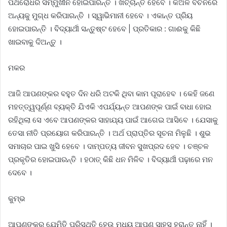
ପଥରୋଧର ସମ୍ମୁଖୀନ ହୋଇପାରନ୍ତି । ଖର୍ଚ୍ଚାନ୍ତ ହେବେ । କଅଁଳ ବଚନରେ
ଅନ୍ୟକୁ ମୁଗ୍ଧ କରିପାରନ୍ତି । ସ୍ୱାଭିମାନୀ ହେବେ । ଏକାନ୍ତ ପ୍ରିୟ
ହୋଇପାରନ୍ତି । ବିଦ୍ୟାର୍ଥୀ ସନ୍ତୁଷ୍ଟ ହେବେ | ପ୍ରତିକାର : ଗାଈକୁ କିଛି
ଖାଇବାକୁ ଦିଅନ୍ତୁ ।
ମକର
ଆଜି ଆପଣଙ୍କର ବହୁତ ଦିନ ଧରି ଅଟକି ଥିବା କାମ ପୂରାହେବ । କେହି ଜଣେ
ମହତ୍ତ୍ୱପୂର୍ଣ୍ଣ ବ୍ୟକ୍ତି ଯିଏକି ଏପର୍ଯ୍ୟନ୍ତ ଆପଣଙ୍କ ପାଇଁ ବାଧା ହୋଇ
ରହିଥିଲା ସେ ଏବେ ଆପଣଙ୍କର ସାହାଯ୍ୟ ପାଇଁ ଆଗେଇ ଆସିବେ । ଯେସାକୁ
ତେସା ନୀତି ପ୍ରୟୋଗ କରିପାରନ୍ତି । ଅର୍ଥ ପ୍ରାପ୍ତିର ସୂଚନା ମିଳୁଛି । ଶୁଭ
ସମାଚାର ପାଇ ଖୁସି ହେବେ । ଦାମ୍ପତ୍ୟ ଜୀବନ ସୁଖପ୍ରଦ ହେବ । ଚଞ୍ଚଳ
ପ୍ରକୃତିର ହୋଇପାରନ୍ତି । ହଠାତ୍‌ କିଛି ଧନ ମିଳିବ । ବିଦ୍ୟାର୍ଥୀ ପଢ଼ାରେ ମନ
ଦେବେ ।
କୁମ୍ଭ
ଆପଣଙ୍କର ଯେମିତି ପରିସ୍ଥିତି ହେଉ ମଧ୍ୟ ଆପଣ ସାହସ ହରାନ୍ତୁ ନାହିଁ ।