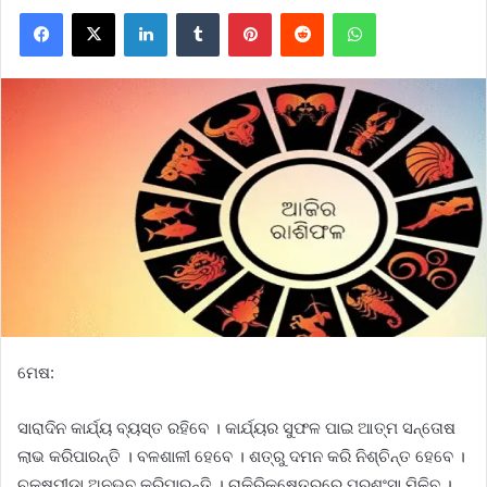
Facebook
X
LinkedIn
Tumblr
Pinterest
Reddit
WhatsApp
ମେଷ:
ସାରାଦିନ କାର୍ଯ୍ୟ ବ୍ୟସ୍ତ ରହିବେ । କାର୍ଯ୍ୟର ସୁଫଳ ପାଇ ଆତ୍ମ ସନ୍ତୋଷ
ଲାଭ କରିପାରନ୍ତି । ବଳଶାଳୀ ହେବେ । ଶତ୍ରୁ ଦମନ କରି ନିଶ୍ଚିନ୍ତ ହେବେ ।
ଚକ୍ଷୁପୀଡ଼ା ଅନୁଭବ କରିପାରନ୍ତି । ଚାକିରିକ୍ଷେତ୍ରରେ ପ୍ରଶଂସା ମିଳିବ ।