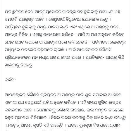
ଯଦି ଛୁଟିଦିନ ଦେଖି ଆତ୍ମିୟସୋଜନ ମାନଙ୍କ ସହ ବୁଲିବାକୁ ଯାଆନ୍ତି ଏହି
ସମୟଟି ପ୍ରକୃଷ୍ଟ ଅଟେ । ସେଥିପାଇଁ ବିଧିବୋଧ ଯୋଜନା କରନ୍ତୁ ।
ପର୍ଯ୍ୟଟନ ବୁଲିବାକୁ ମଧ୍ୟ ଯାଇପାରନ୍ତି ଏବଂ ଏଥିରେ ଆପଣଙ୍କୁ ପରମ
ଆନନ୍ଦ ମିଳିବ । ଏହାକୁ ଉପଭୋଗ କରିବେ । ଆଜି ଆପଣ ଅନୁଭବ କରିବେ
ଛୋଟ ଛୋଟ କଥାରେ ଆପଣଙ୍କ ଘରେ କଳି ହେଉଛି । ପରିବାରର ଲୋକଙ୍କ
ମଧ୍ୟରେ ମତଭେଦ ବଢ଼ିବାରେ ଲାଗିଛି । ଆଜି ଆପଣଙ୍କର କୌଣସି
ପ୍ରିୟଜନଙ୍କର ମନ ମଧ୍ୟ ଖରାପ ହୋଇ ପାରେ । ପ୍ରତିକାର- ଗାଈକୁ କିଛି
ଖାଇବାକୁ ଦିଅନ୍ତୁ
କର୍କଟ :
ଆପଣଙ୍କର କୌଣସି ପ୍ରିୟଜନ ଆପଣଙ୍କ ପାଇଁ ଶୁଭ ସମାଚ଼ାର ଆଣିବେ
ଏବଂ ଆପଣ ସେଥିପାଇଁ ଗର୍ବ ଅନୁଭବ କରିବେ । ଏହି ସମୟ ଖୁସିର ଉତ୍ସବ
କଟାଇବାର ଅଟେ । ସେମାନଙ୍କୁ କୌଣସି ଉପହାର, ଭଲ ନମ୍ବର ନ ହେଲେ
ବହୁତ ପ୍ରଂଶସା ମିଳିପାରେ । ନିଜର ଘରର ଦରଜାକୁ ଠିକ୍ ଭାବେ ବନ୍ଦ ରଖନ୍ତୁ
। ନଚ଼େତ୍ ଆପଣ କ୍ଷତି ସହି ପାରନ୍ତି । ଘରର ସୁରକ୍ଷା ବିଷୟରେ ଧ୍ୟାନ