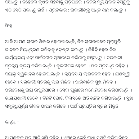
ଦିଅନ୍ତୁ । ନହେଲେ କ୍ଷତି ସହିବାକୁ ପଡ଼ିପାରେ । ନିଜର ମୂଲ୍ୟବାନ ବସ୍ତୁକୁ
ଏଠି ସେଠି ପକାନ୍ତୁ ନାହିଁ । ପ୍ରତିକାର : ଭିକାରୀଙ୍କୁ ଅନ୍ନ ଦାନ କରନ୍ତୁ ।
ସିଂହ :
ଆଜି ଆପଣ ରାଗର ଶିକାର ହୋଇପାରନ୍ତି, ନିଜ ରାଗଉପରେ ପୂରାପୁରି
ଭାବରେ ନିୟନ୍ତ୍ରଣ ରଖିବାକୁ ଚ଼େଷ୍ଟା କରନ୍ତୁ । କିଛିବି ହେଉ ନିଜ
କାର୍ଯ୍ୟାଳୟ ଏବଂ ସାର୍ବଜନୀନ ସ୍ଥାନରେ କଳିଠାରୁ ବଞ୍ଚନ୍ତୁ । ଦରକାରୀ
ଦ୍ରବ୍ୟ କ୍ରୟ କରିପାରନ୍ତି । କୁଳଦୀପକ ହେବେ । ମନ ପ୍ରସନ୍ନ ରହିବ ।
ଦୟାଳୁ ସ୍ୱଭାବର ହୋଇପାରନ୍ତି । ବ୍ୟବସାୟ ଲାଭଜନକ ହେବ । ଯଶସ୍ୱୀ
ହେବେ । ସରକାରୀ ସ୍ତରରୁ ଲାଭ ମିଳିବ । ପାରିବାରିକ ସୁଖ ମିଳିବ ।
ପରିବେଶରୁ ଭୟ ଉପୁଜିପାରେ । ସେବା ପୂଜାରେ ମନୋନିବେଶ କରିପାରନ୍ତି ।
ଭାଗ୍ୟଶାଳୀ ହେବେ । ଦିନଟି ଭୋଗ ବିଳାସରେ ଅତିବାହିତ କରିପାରନ୍ତି । ସୁଖ
ସମୃଦ୍ଧିପୂର୍ଣ୍ଣ ଜୀବନ ଯାପନ କରିବେ । ଅର୍ଥ ପ୍ରାପ୍ତିର ସୂଚନା ମିଳୁଛି
କନ୍ୟା –
ଆପଣଙ୍କ ମନ ଆଜି ଖୁସି ରହିବ । ଏଥିରେ କେହି ବାଧା ସୃଷ୍ଟି କରିପାରିବେ