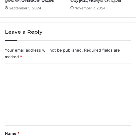
ଦୁର୍ବଳ କରିଦିଆଯାଇଛି: ବିରୋଧୀ
ବିଦ୍ୟାଳୟ ପରୀକ୍ଷା ଫର୍ମପୂରଣ
September 5, 2024
November 7, 2024
Leave a Reply
Your email address will not be published.
Required fields are
marked
*
C
o
m
m
e
n
t
*
Name
*