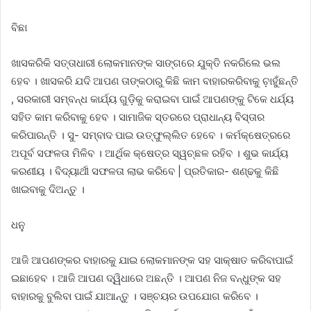
ବିଛା
ଖାସକରିକି ସତ୍ତାଧାରୀ ଲୋକମାନଙ୍କ ସାଙ୍ଗରେ ଯୁକ୍ତି ନକରିଲେ ଭଲ
ହେବ । ଖାସକରି ଯଦି ଆପଣ ତାଙ୍କଠାରୁ କିଛି କାମ ବାହାରକରିବାକୁ ଚ଼ାହୁଁଛନ୍ତି
, ସରକାରୀ ସମ୍ବନ୍ଧ କାର୍ଯ୍ୟ ଗୁଡ଼ିକୁ କରାଇବା ପାଇଁ ଆପଣଙ୍କୁ ଟିକେ ଧର୍ଯ୍ୟ
ସହିତ କାମ କରିବାକୁ ହେବ । ସାମାଜିକ ସ୍ତରରେ ପ୍ରାଧାନ୍ୟ ବିସ୍ତାର
କରିପାରନ୍ତି । ସୁ- ସମ୍ବାଦ ପାଇ ଉତ୍‌ଫୁଲ୍ଲିତ ହେବେ । କର୍ମକ୍ଷେତ୍ରରେ
ଅପୂର୍ବ ସଫଳତା ମିଳିବ । ଆର୍ଥିକ କ୍ଷେତ୍ର ସ୍ୱଚ୍ଛଳ ରହିବ । ଶୁଭ କାର୍ଯ୍ୟ
କରଣୀୟ । ବିଦ୍ୟାର୍ଥୀ ସଫଳତା ଲାଭ କରିବେ | ପ୍ରତିକାର- ଶଣ୍ଢକୁ କିଛି
ଖାଇବାକୁ ଦିଅନ୍ତୁ ।
ଧନୁ
ଆଜି ଆପଣଙ୍କର ବାହାରକୁ ଯାଇ ଲୋକମାନଙ୍କ ସହ ସାକ୍ଷାତ କରିବାପାଇଁ
ଇଛାହେବ । ଆଜି ଆପଣ ଦ୍ୱିଧାରେ ଅଛନ୍ତି । ଆପଣ ନିଜ ବନ୍ଧୁଙ୍କ ସହ
ବାହାରକୁ ବୁଲିବା ପାଇଁ ଯାଆନ୍ତୁ । ସଞ୍ଚୟର ଉପଯୋଗ କରିବେ ।