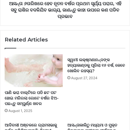
ସବୁ
ଆସନ୍ତା ୬ତାରିଖରେ ହେବ ନୂତନ ବର୍ଷର ପ୍ରଥମ ସୂର୍ଯ୍ୟ ପରାଗ, ଏହି
ରାଶିର
ସବୁ ରାଶିର ବଦଳିଯିବ ଭାଗ୍ୟ, ଜାଣନ୍ତୁ କାହା ଉପରେ କଣ ପଡିବ
ବଦଳିଯିବ
ପ୍ରଭାବ
ଭାଗ୍ୟ,
ଜାଣନ୍ତୁ
କାହା
Related Articles
ଉପରେ
କଣ
ପଡିବ
ପ୍ରଭାବ
ସ୍ୱାମୀ ଲକ୍ଷ୍ମଣାନନ୍ଦଙ୍କ
ହତ୍ୟାକାଣ୍ଡକୁ ପୂରିଲା ୧୬ ବର୍ଷ, କେବେ
ଖୋଲିବ ରହସ୍ୟ?
August 27, 2024
ପାଣି ଭରା ବାଲ୍ଟିରେ ପଡି ଛଟ ପଟ
ହୋଇ ମରିଗଲା ଗୋଟେ ବର୍ଷର ଝିଅ-
ପଢନ୍ତୁ ସମ୍ପୁର୍ଣ୍ଣ ଖବର
August 1, 2025
ଆଦିବାସୀ ଅଞ୍ଚଳରେ ଗ୍ରାମସଭାକୁ
ଆସନ୍ତାକାଲିଠୁ ମଧ୍ୟମା ଓ ମୁକ୍ତ