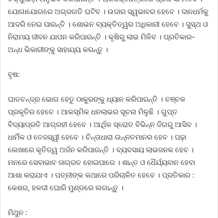
ଯୋଗାଯୋଗରେ ଅଗ୍ରଗତି ଘଟିବ । ଉଦାର ସ୍ୱଭାବର ହେବେ । ଦାନଧର୍ମକୁ
ଆଦରି ନେଇ ପାରନ୍ତି । ଶୋଭନ ବ୍ୟକ୍ତିତ୍ୱର ଅଧିକାରୀ ହେବେ । ସୁସ୍ଥ ଓ
ନିରାମୟ ଜୀବନ ଯାପନ କରିପାରନ୍ତି । କୃଷିରୁ ଲାଭ ମିଳିବ । ପ୍ରତିକାର-
ଅନ୍ଧ ଭିକାରୀଙ୍କୁ ସାହାଯ୍ୟ କରନ୍ତୁ ।
ବୃଷ:
ଘାତଚନ୍ଦ୍ର ଭୋଗ ହେତୁ ଠାକୁରଙ୍କୁ ଧ୍ୟାନ କରିପାରନ୍ତି । ଚଞ୍ଚଳ
ପ୍ରକୃତିର ହେବେ । ଆକସ୍ମିକ ଧନଲାଭର ସୂଚନା ମିଳୁଛି । ଗୁପ୍ତ
ବିଦ୍ୟାପ୍ରତି ଆଗ୍ରହୀ ହେବେ । ଆର୍ଥିକ ସ୍ରୋତ ବିଭିନ୍ନ ଦିଗରୁ ଆସିବ ।
ଧାର୍ମିକ ଓ ତେଜସ୍ୱୀ ହେବେ । ଚିନ୍ତାଧାରା ଉନ୍ନତମାନର ହେବ । ପଢ଼ା
ଲେଖାରେ କୃତିତ୍ୱ ଅର୍ଜନ କରିପାରନ୍ତି । ବ୍ୟବସାୟ ଲାଭଜନକ ହେବ ।
ମନରେ ସେବାଭାବ ଜାଗ୍ରତ ହୋଇପାରେ । ଶାନ୍ତ ଓ ଧୈର୍ଯ୍ୟବାନ ହେବା
ଆଶା କରାଯାଏ । ପତ୍ନୀଙ୍କ କଥାରେ ପରିଚାଳିତ ହେବେ । ପ୍ରତିକାର :
କେଶର, ହଳଦୀ ଘୋରି ମୁଣ୍ଡରେ ଲଗାନ୍ତୁ ।
ମିଥୁନ :