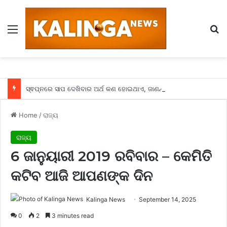
Menu
Se
ସ୍ଵପ୍ନରେ ସାପ ଦେଖିବାର ଅର୍ଥ କଣ ହୋଇଥାଏ, ଜାଣନ୍ତୁ
Home
/
ରାଜ୍ୟ
ରାଜ୍ୟ
6 ଜାନୁୟାରୀ 2019 ରବିବାର – କେମିତି
କଟିବ ଆଜି ଆପଣଙ୍କ ଦିନ
Kalinga News
September 14, 2025
0
2
3 minutes read