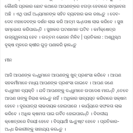
କୌଣସି ପ୍ରକାର ଛୋଟ କଥାରେ ଆପଣଙ୍କର ଝଗଡ଼ା ହେବାରେ ସମ୍ଭାବନା
ଅଛି । ଏଥି ପାଇଁ ଅନ୍ୟମାନଙ୍କ ସହିତ ବ୍ୟବହାର ଭଲ ରଖନ୍ତୁ । ଦେବ-
ଦେବ ମହାଦେବଙ୍କ ଦର୍ଶନ ଲାଭ କରି ଆତ୍ମ ସନ୍ତୋଷ ଲାଭ କରିବେ । ସୁଖ
ସମ୍ଭୋଗ କରିପାରନ୍ତି । ସୁଖକର ଘଟଣାମାନ ଘଟିବ । କର୍ମକ୍ଷେତ୍ର
ଉଜ୍ଜ୍ୱଳମୟ ହେବ । ଉତ୍ତମ ଭୋଜନ ମିଳିବ | ପ୍ରତିକାର : ଅଶ୍ୱସ୍ଥ
ବୃକ୍ଷ ମୂଳରେ କ୍ଷୀର ଗୁଡ଼ ପଣାକରି ଢ଼ାଳନ୍ତୁ
ମୀନ
ଆଜି ଆପଣଙ୍କ ବନ୍ଧୁମାନେ ଆପଣଙ୍କୁ ଖୁବ୍ ପ୍ରଶଂସା କରିବେ । ଆପଣ
ସହକର୍ମୀମାନେ ମଧ୍ୟ ଆପଣଙ୍କ ପ୍ରଶଂସା ଗାଇବେ । ଆପଣ ଜଣେ
ବନ୍ଧୁମାନ ବ୍ୟକ୍ତି । ଯଦି ଆପଣଙ୍କୁ ବନ୍ଧୁମାନେ ଉପଦେଶ ମାଗନ୍ତି ,ତେବେ
ଆପଣ ତାଙ୍କୁ ନିରାଶ କରନ୍ତୁ ନାହିଁ । ଅଧିକାର ସାବ୍ୟସ୍ତ କରିବାରେ ସକ୍ଷମ
ହେବେ । ଦୂରଯାତ୍ରା ଲାଭଦାୟକ ହୋଇପାରେ । କାର୍ଯ୍ୟରେ ସଫଳତା ଲାଭ
କରିବେ । ଅଧିକ କ୍ଷମତା ପାଇ ଗର୍ବିତ ହୋଇପାରନ୍ତି । ବିବାଦୀୟ
କ୍ଷେତ୍ରରେ ବିଜୟୀ ହେବେ । ବିଦ୍ୟାର୍ଥୀ ସନ୍ତୁଷ୍ଟ ହେବେ । ପ୍ରତିକାର-
ଅନ୍ଧ ଭିକାରୀଙ୍କୁ ସାହାଯ୍ୟ କରନ୍ତୁ ।