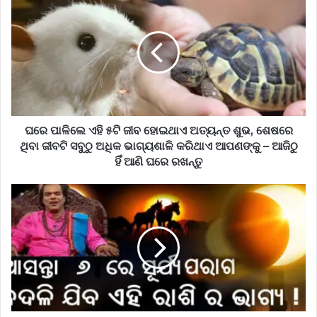
ପାଳିଲେ
ଏହି
୫ଟି
ଜୀବ
ହୋଇଥାଏ
ଅତ୍ୟନ୍ତ
ଶୁଭ,
ଶେଷରେ
ଥିବା
ଘରେ ପାଳିଲେ ଏହି ୫ଟି ଜୀବ ହୋଇଥାଏ ଅତ୍ୟନ୍ତ ଶୁଭ, ଶେଷରେ
ଜୀବଟି
ଥିବା ଜୀବଟି ସବୁଠୁ ଅଧିକ ଭାଗ୍ୟଶାଳି କରିଥାଏ ଆପଣଙ୍କୁ – ଆଜିଠୁ
ସବୁଠୁ
ହିଁ ଆଣି ଘରେ ରଖନ୍ତୁ
ଅଧିକ
ଭାଗ୍ୟଶାଳି
ଆସନ୍ତା
କରିଥାଏ
୬ତାରିଖରେ
ଆପଣଙ୍କୁ
ହେବ
–
ନୂତନ
ଆଜିଠୁ
ବର୍ଷର
ହିଁ
ପ୍ରଥମ
ଆଣି
ସୂର୍ଯ୍ୟ
ଘରେ
ପରାଗ,
ରଖନ୍ତୁ
ଏହି