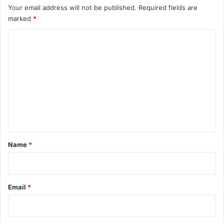
Your email address will not be published.
Required fields are
marked
*
C
o
m
m
e
n
t
*
Name
*
Email
*