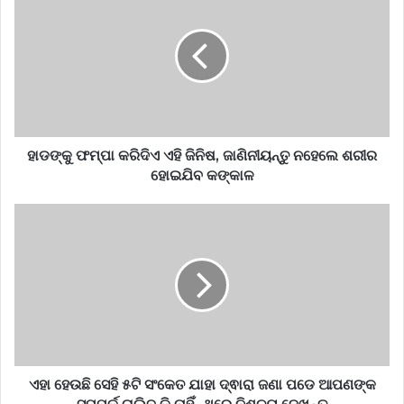
ଫମ୍ପା
କରିଦିଏ
ଏହି
ଜିନିଷ,
ଜାଣିନୀୟନ୍ତୁ
ନହେଲେ
ଶରୀର
ହୋଇଯିବ
କଙ୍କାଳ
ହାଡଙ୍କୁ ଫମ୍ପା କରିଦିଏ ଏହି ଜିନିଷ, ଜାଣିନୀୟନ୍ତୁ ନହେଲେ ଶରୀର
ହୋଇଯିବ କଙ୍କାଳ
ଏହା
ହେଉଛି
ସେହି
୫ଟି
ସଂକେତ
ଯାହା
ଦ୍ଵାରା
ଜଣା
ପଡେ
ଆପଣଙ୍କ
ଏହା ହେଉଛି ସେହି ୫ଟି ସଂକେତ ଯାହା ଦ୍ଵାରା ଜଣା ପଡେ ଆପଣଙ୍କ
ସମ୍ପର୍କ