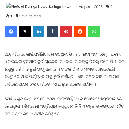
Kalinga News
August 1, 2025
0
1
1 minute read
Facebook
X
LinkedIn
Tumblr
Pinterest
Reddit
WhatsApp
ଆମେରିକାର କାଲିଫର୍ଣ୍ଣିଆରେ ରହୁଥିବା ଭିକ୍ଟର ନାବା ଏବଂ ତାଙ୍କ ପତ୍ନୀ
ଏଡ୍ରିୟାନା ଦୁନିଆର ଦୁର୍ଭାଗ୍ୟବତୀ ମା-ବାପା ମାନଙ୍କୁ ଭିତରୁ ଜଣେ ଯିଏ ନିଜ
ଶିଶୁକୁ ଚାହିଁକି ବି ଛୁଇଁ ପାରୁନାହାନ୍ତି । ତାଙ୍କ ପିଲା ୫ ମାସର ହୋଇଗଲାଣି
କିନ୍ତୁ ସେ ଆଜି ପର୍ଯ୍ୟନ୍ତ ତାକୁ ଛୁଇଁ ନାହାଁନ୍ତି । ଏହା ପଛର କାହାଣୀ ଆପଣ
ଜାଣିଲେ ଆପଣଙ୍କ ଆଖିରେ ମଧ୍ୟ ଲୁହ ପଳେଇ ଆସିବ ।
ସେହି ଶିଶୁର ଜନ୍ମ ୧୪ ମେ ୨୦୧୯ କାଲିଫର୍ଣ୍ଣିଆର ଜୋସେଫ ହସ୍ପିଟାଲରେ
ହେଇଥିଲା । ଶିଶୁର ମା ଏଡ୍ରିୟାନା କହୁଥିଲେ କି ସିଏ ବହୁତ ଭଲପାଇବା ସହିତ
ନିଜ ପିଲାର ନାମ ଏଡ୍ରୀନ ରଖିଥିଲେ ।