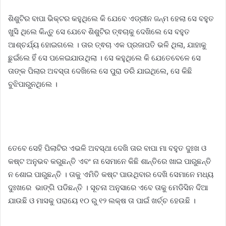
ଶିଶୁଟିର ବାପା ଭିକ୍ଟର କହୁଥିଲେ କି ଯେବେ ଏଡ୍ରୀନ ଜନ୍ମ ହେଲା ସେ ବହୁତ
ଖୁସି ଥିଲେ କିନ୍ତୁ ସେ ଯେବେ ଶିଶୁଟିର ତ୍ଵଚାକୁ ଦେଖିଲେ ସେ ବହୁତ
ଆଶ୍ଚର୍ଯ୍ୟ ହୋଇଗଲେ । ତାର ତ୍ଵଚା ଏକ ପ୍ରଜାପତି ଭଳି ଥିଲା, ଯାହାକୁ
ଛୁଇଁଲେ ହିଁ ସେ ପଳେଇଯାଉଥିଲା । ସେ କହୁଥିଲେ କି ଯେତେବେଳେ ସେ
ତାଙ୍କ ପିଲାର ଅବସ୍ତା ଦେଖିଲେ ସେ ପୁରା ଡରି ଯାଇଥିଲେ, ସେ କିଛି
ବୁଝିପାରୁନଥିଲେ ।
ତେବେ ସେହି ପିଲାଟିର ଏଭଳି ଅବସ୍ଥା ଦେଖି ତାର ବାପା ମା ବହୁତ ଦୁଃଖ ଓ
କଷ୍ଟ ଅନୁଭବ କରୁଛନ୍ତି ଏବଂ ନା ସେମାନେ କିଛି ଶାନ୍ତିରେ ଖାଇ ପାରୁଛନ୍ତି
ନ ଶୋଇ ପାରୁଛନ୍ତି । ତାକୁ ଏମିତି କଷ୍ଟ ପାଉଥିବାର ଦେଖି ସେମାନେ ମଧ୍ୟ
ଦୁଃଖରେ ଭାଙ୍ଗି ପଡିଛନ୍ତି । ସୂଚନା ଅନୁସାରେ ଏବେ ତାକୁ ମେଡିସିନ ଦିଆ
ଯାଉଛି ଓ ମାସକୁ ପରାୟେ ୧୦ ରୁ ୧୨ ଲକ୍ଷ ତା ପାଇଁ ଖର୍ଚ୍ଚ ହେଉଛି ।