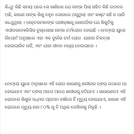
କିନ୍ତୁ କିଛି ସମୟ ପରେ ସେ ଜାଣିଲେ ଯେ ତାଙ୍କ ପିଲା ସହିତ କିଛି ଗଡବଡ
ଅଛି, କାରଣ ତାଙ୍କ ଶିଶୁ ବହୁତ ଜୋରରେ ଥରୁଥିଲା ଏବଂ କଷ୍ଟ ସହି ନ ପାରି
କାନ୍ଦୁଥିଲା । ଡାକ୍ତରମାନଙ୍କ ପରୀକ୍ଷାରୁ ଜଣାପଡିଲା ଯେ ଶିଶୁଟିକୁ
ଏପୀଡରମୋଲିସିସ ବୁଲ୍ଲୋସା ନାମକ ଚର୍ମରୋଗ ହୋଇଛି । ମେଟ୍ରୋ ୟୁକେ
ରିପୋର୍ଟ ଅନୁସାରେ ଏହା ଏକ ଦୁର୍ଲଭ ଚର୍ମ ରୋଗ ଯାହାର ଚିକତ୍ସା
ହୋଇପାରିବ ନାହିଁ, ଏବଂ ଯାହା ଜୀବନ ମଧ୍ୟ ନେଇପାରେ ।
ମେଟ୍ରୋ ୟୁକେ ଅନୁସାରେ ଏହି ରୋଗ କାରଣରୁ ଶରୀରର ତ୍ଵଚା ଉପରେ ଘା
ହୋଇଯାଏ ଏବଂ ତ୍ଵଚା ଆପେ ଆପେ ଶରୀରରୁ ହଟିଯାଏ । ସାଧାରଣତଃ ଏହି
ରୋଗରେ ଶିଶୁର ଜନ୍ମର ପ୍ରଥମ ବର୍ଷରେ ହିଁ ମୃତ୍ୟୁ ହୋଇଯାଏ, କାରଣ ଏହି
ରୋଗରେ ମୃତ୍ୟୁ ହାର ୮୦% ରୁ ବି ଅଧିକ ଦେଖିବାକୁ ମିଳୁଛି ।