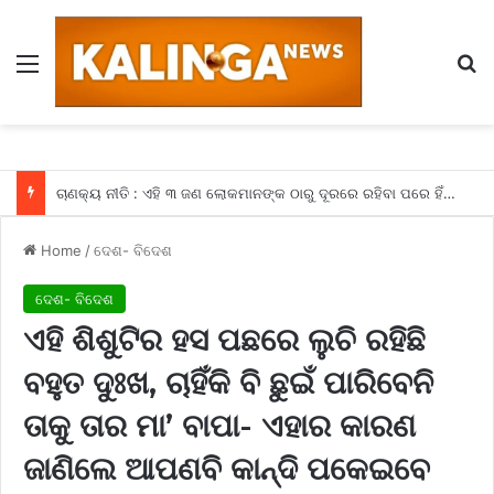
Menu
Se
ଚାଣକ୍ୟ ନୀତି : ଏହି ୩ ଜଣ ଲୋକମାନଙ୍କ ଠାରୁ ଦୂରରେ ରହିବା ପରେ ହିଁ ମିଳିଥାଏ ସଫଳତା, କଣ ଆପଣଙ୍କ ଆଖପାଖରେ ବି ତ ନାହିଁ ଏହିଭଳି ଲୋକମାନେ
Home
/
ଦେଶ- ବିଦେଶ
ଦେଶ- ବିଦେଶ
ଏହି ଶିଶୁଟିର ହସ ପଛରେ ଲୁଚି ରହିଛି
ବହୁତ ଦୁଃଖ, ଚାହିଁକି ବି ଛୁଇଁ ପାରିବେନି
ତାକୁ ତାର ମା’ ବାପା- ଏହାର କାରଣ
ଜାଣିଲେ ଆପଣବି କାନ୍ଦି ପକେଇବେ