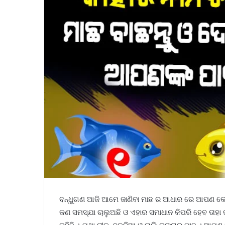
ବନ୍ଧୁଗଣ ଆଜି ଆମେ ଜାଣିବା ମାଛ ର ଆଧାର ରେ ଆପଣ କେମ
କଣ ସମସ୍ଯା ଚାଲୁଅଛି ଓ ଏହାର ସମାଧାନ କିପରି ହେବ ତାହ