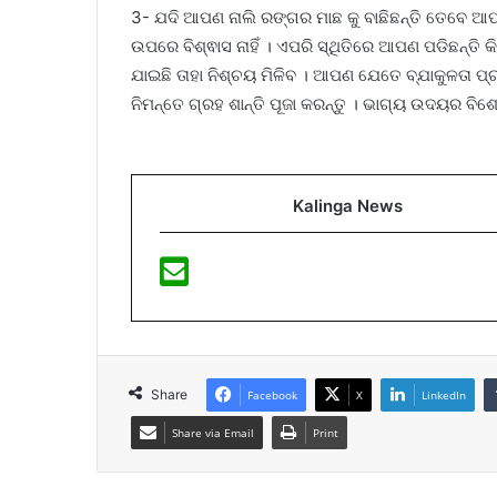
3- ଯଦି ଆପଣ ନାଲି ରଙ୍ଗର ମାଛ କୁ ବାଛିଛନ୍ତି ତେବେ ଆ
ଉପରେ ବିଶ୍ଵାସ ନାହିଁ । ଏପରି ସ୍ଥିତିରେ ଆପଣ ପଡିଛନ୍ତି କ
ଯାଇଛି ତାହା ନିଶ୍ଚୟ ମିଳିବ । ଆପଣ ଯେତେ ବ୍ଯାକୁଳତା 
ନିମନ୍ତେ ଗ୍ରହ ଶାନ୍ତି ପୂଜା କରନ୍ତୁ । ଭାଗ୍ୟ ଉଦୟର ବି
Kalinga News
Share
Facebook
X
LinkedIn
Share via Email
Print