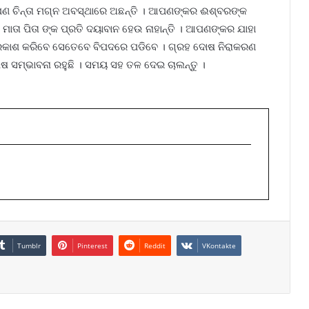
ପଣ ଚିନ୍ତା ମଗ୍ନ ଅବସ୍ଥାରେ ଅଛନ୍ତି । ଆପଣଙ୍କର ଈଶ୍ବରଙ୍କ
ି ମାତା ପିତା ଙ୍କ ପ୍ରତି ଦୟାବାନ ହେଉ ନାହାନ୍ତି । ଆପଣଙ୍କର ଯାହା
ପ୍ରକାଶ କରିବେ ସେତେବେ ବିପଦରେ ପଡିବେ । ଗ୍ରହ ଦୋଷ ନିରାକରଣ
ଶେଷ ସମ୍ଭାବନା ରହୁଛି । ସମୟ ସହ ତଳ ଦେଇ ଚାଲନ୍ତୁ ।
Tumblr
Pinterest
Reddit
VKontakte