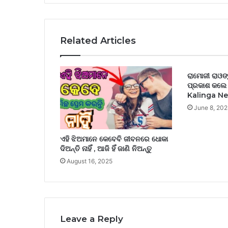
?
Related Articles
ରାମୋଜୀ ରାଓ
ପ୍ରକା‌ଶ କଲେ 
Kalinga N
June 8, 20
ଏହି ଝିଅମାନେ କେବେବି ଜୀବନରେ ଧୋକା
ଦିଅନ୍ତି ନାହିଁ , ଆଜି ହିଁ ଜାଣି ନିଅନ୍ତୁ
August 16, 2025
Leave a Reply