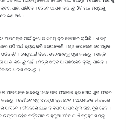
ହି 3ଟି ମାଛ ମଧ୍ୟରୁ କୌଣସି ଗୋଟେ ବାଛି ନିଅନ୍ତୁ । ଗୋଟେ ମାଛ କୁ
ତ୍ତର ପାଇ ପାରିବେ । ତେବେ ଆପଣ ବାଛନ୍ତୁ 3ଟି ମାଛ ମଧ୍ୟରୁ
ରେ କଣ ଅଛି ।
ଃ ଆପଣଙ୍କ ପାଇଁ ଦୁଃଖ ର ସମୟ ଦୂର ହେବାରେ ଲାଗିଛି । ଏ ସବୁ
ଧରେ ପଡି ଅର୍ଥ ବ୍ୟୟ କରି ସରଉଲେଣି । ଗୃହ ଉପକରଣ ରେ ଅଧିକ
ପଡିଛନ୍ତି । ସେଥିପାଇଁ ନିଜର ଭଗବାନଙ୍କୁ ପୂଜା କରନ୍ତୁ । ଶାନ୍ତି
ନ୍ତା ଆଉ କରନ୍ତୁ ନାହିଁ । ମିତ୍ର ଶକ୍ତି ଆପଣଙ୍କର ବୃଦ୍ଧି ପାଇବ ।
ିକାରେ ଧାରଣ କରନ୍ତୁ ।
ଥିଲେ ଆପଣଙ୍କ ଜୀବନରୁ ଏବେ ପାପ ଫଳମାନ ଦୂର ହୋଇ ଶୁଭ ଫଳର
ଣ କରନ୍ତୁ । ଦେଖିବେ ସବୁ ସମସ୍ଯା ଦୂର ହେବ । ଆପଣଙ୍କ ଜୀବନରେ
େ ଆସିବେ । ଜୀବନରେ ଯାହା ବି ବିପଦ ଆପଦ ଥିଲା ତାହା ଦୂର ହେବ ।
ଉତ୍ତମ ରହିବ ବର୍ତ୍ତମାନ ତ ହରୁଆ 7ଦିନ ଯାଏଁ ବ୍ରାହ୍ମଣ ଙ୍କୁ