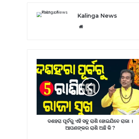
Kalinga News
Website
ଦଶହରା
ପୂର୍ବରୁ
ଏହି
ସବୁ
ରାଶି
ହୋଇଯିବେ
ରାଜା
।
ଆପଣଙ୍କର
ରାଶି
ଦଶହରା ପୂର୍ବରୁ ଏହି ସବୁ ରାଶି ହୋଇଯିବେ ରାଜା ।
ଅଛି
ଆପଣଙ୍କର ରାଶି ଅଛି କି ?
କି