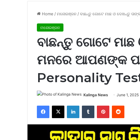
Home
/
ମନୋରଞ୍ଜନ
/
ବାଛନ୍ତୁ ଗୋଟେ ମାଛ ଓ ଦେଖନ୍ତୁ ତା
ମନୋରଞ୍ଜନ
ବାଛନ୍ତୁ ଗୋଟେ ମାଛ 
ମନରେ ଆପଣଙ୍କ ପା
Personality Tes
Kalinga News
June 1, 2025
Facebook
X
LinkedIn
Tumblr
Pinterest
Reddit