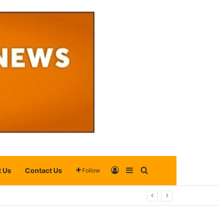
Log In
Sidebar
Search for
 Us
Contact Us
Follow
 ଲୋକମାନେ