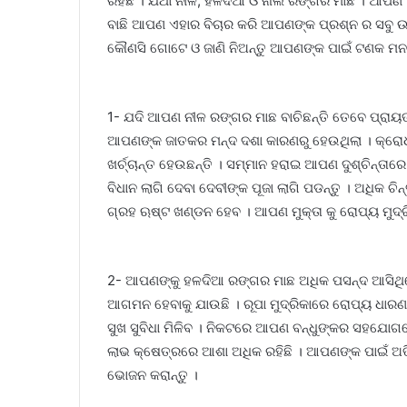
ରହିଛି । ଯଥା ନୀଳ, ହଳଦିଆ ଓ ନାଲି ରଙ୍ଗର ମାଛ । ଆପଣ ଏ
ବାଛି ଆପଣ ଏହାର ବିଚାର କରି ଆପଣଙ୍କ ପ୍ରଶ୍ନ ର ସବୁ ଉ
କୌଣସି ଗୋଟେ ଓ ଜାଣି ନିଅନ୍ତୁ ଆପଣଙ୍କ ପାଇଁ ଟଣକ ମନ
1- ଯଦି ଆପଣ ନୀଳ ରଙ୍ଗର ମାଛ ବାଚିଛନ୍ତି ତେବେ ପ୍ରାୟତ
ଆପଣଙ୍କ ଜାତକର ମନ୍ଦ ଦଶା କାରଣରୁ ହେଉଥିଲା । କ୍ରୋ
ଖର୍ଚ୍ଚାନ୍ତ ହେଉଛନ୍ତି । ସମ୍ମାନ ହରାଇ ଆପଣ ଦୁଶ୍ଚିନ୍ତାରେ 
ବିଧାନ ଲାଗି ଦେବା ଦେବୀଙ୍କ ପୂଜା ଲାଗି ପଡନ୍ତୁ । ଅଧିକ ଚି
ଗ୍ରହ ଋଷ୍ଟ ଖଣ୍ଡନ ହେବ । ଆପଣ ମୁକ୍ତା କୁ ରୋପ୍ୟ ମୁଦ୍ର
2- ଆପଣଙ୍କୁ ହଳଦିଆ ରଙ୍ଗର ମାଛ ଅଧିକ ପସନ୍ଦ ଆସି
ଆଗମନ ହେବାକୁ ଯାଉଛି । ରୂପା ମୁଦ୍ରିକାରେ ରୋପ୍ୟ ଧାର
ସୁଖ ସୁବିଧା ମିଳିବ । ନିକଟରେ ଆପଣ ବନ୍ଧୁଙ୍କର ସହଯୋଗର
ଲାଭ କ୍ଷେତ୍ରରେ ଆଶା ଅଧିକ ରହିଛି । ଆପଣଙ୍କ ପାଇଁ ଅତି 
ଭୋଜନ କରାନ୍ତୁ ।