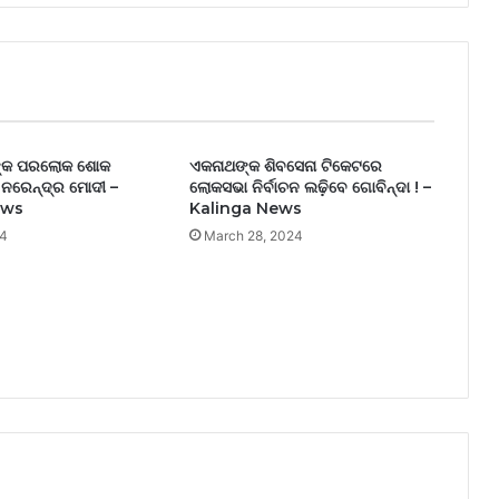
ରାଶି
ଅଛି
କି
?
ଙ୍କ ପରଲୋକ ଶୋକ
ଏକନାଥଙ୍କ ଶିବସେନା ଟିକେଟରେ
ନରେନ୍ଦ୍ର ମୋଦୀ –
ଲୋକସଭା ନିର୍ବାଚନ ଲଢ଼ିବେ ଗୋବିନ୍ଦା ! –
ews
Kalinga News
24
March 28, 2024