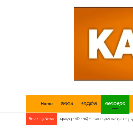
Home
ଅପରାଧ
ଜ୍ୟୋତିଷ
ମନୋରଞ୍ଜନ
Breaking News
ଚାଣକ୍ୟ ନୀତି : ଏହି ୩ ଜଣ ଲୋକମାନଙ୍କ ଠାରୁ 