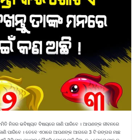
ିତି ନିଜର ଭବିଷ୍ୟତ ବିଷୟରେ ଜାଣି ପାରିବେ । ଆପଣଙ୍କ ଜୀବନରେ
ା ଜାଣି ପାରିବେ । ତେବେ ଏଠାରେ ଆପଣଙ୍କ ଆଗରେ 3 ଟି ରଙ୍ଗର ମାଛ