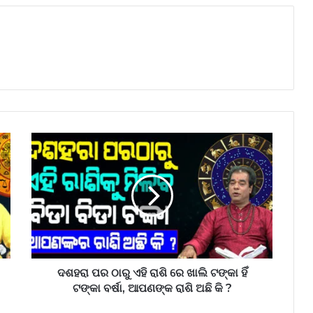
ଦଶହରା
ପର
ଠାରୁ
ଏହି
ରାଶି
ରେ
ଖାଲି
ଟଙ୍କା
ହିଁ
ଟଙ୍କା
ଦଶହରା ପର ଠାରୁ ଏହି ରାଶି ରେ ଖାଲି ଟଙ୍କା ହିଁ
ବର୍ଷା,
ଟଙ୍କା ବର୍ଷା, ଆପଣଙ୍କ ରାଶି ଅଛି କି ?
ଆପଣଙ୍କ