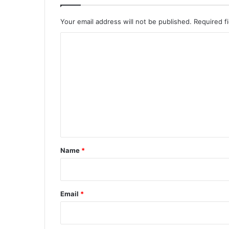
Your email address will not be published.
Required f
C
o
m
m
e
n
t
*
Name
*
Email
*