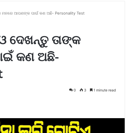
ଙ୍କ ମନରେ ଆପଣଙ୍କ ପାଇଁ କଣ ଅଛି- Personality Test
ଓ ଦେଖନ୍ତୁ ତାଙ୍କ
ଇଁ କଣ ଅଛି-
t
0
3
1 minute read