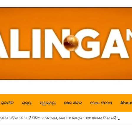
ରାଜନୀତି
ରାଜ୍ୟ
ସ୍ୱାସ୍ଥ୍ୟ
ଖେଳ ଖବର
ଦେଶ- ବିଦେଶ
About
ଦୂରରେ ରହିବା ପରେ ହିଁ ମିଳିଥାଏ ସଫଳତା, କଣ ଆପଣଙ୍କ ଆଖପାଖରେ ବି ତ ନାହିଁ ଏହିଭଳି