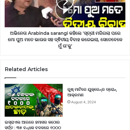
ଭିଡିଓ
‘ସ୍ତ୍ରୀ
ବନେଇବୁ
ମରିଗଲା
ଆଉ
ପରେ
ଲୋକଙ୍କୁ…’:
ମୋ
ପୁଅ
ମତେ
ଅଭିନେତା Arabinda sarangi କହିଲେ ‘ସ୍ତ୍ରୀ ମରିଗଲା ପରେ
ଭାଉଜ
ମୋ ପୁଅ ମତେ ଭାଉଜ ସହ ଦ୍ଵିତୀୟ ବିବାହ କରେଇଲା, ସେତେବେଳେ
ସହ
ମୁଁ ତା’କୁ’
ଦ୍ଵିତୀୟ
ବିବାହ
କରେଇଲା,
Related Articles
ସେତେବେଳେ
ମୁଁ
ତା’କୁ’
ରୁଷ୍ ମାଟିରେ ୟୁକ୍ରେନ୍‌ର ଡ୍ରୋନ୍
ଆକ୍ରମଣ
August 4, 2024
ଇସ୍ରାଏଲ ଆଗରେ ହମାସର କଠୋର
ସର୍ତ୍ତ : ୩୫ ବନ୍ଧକ ବଦଳରେ ୧୦୦୦