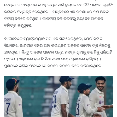
ଟେଷ୍ଟ ରେ ବାଂଲାଦେଶ ର ଅଧିନାୟକ ସାକି ବୁଲାସନ ଟସ ଜିତି ପ୍ରଥମ ବ୍ୟାଟିଂ
କରିବାର ନିଷ୍ପତ୍ତି ନେଇଥିଲେ । ବାସ୍ତବରେ ଏହି ଘଟଣା ୪୦ ତମ ଓଭର
ତୃତୀୟ ବଳରେ ଘଟିଥିଲା । ଭାରତୀୟ ଦଳ ତରଫରୁ ଜୟଦେବ ଊନାକଡ
ବଲିଙ୍ଗ କରୁଥିଲେ ।
ବାଂଲାଦେଶର ବ୍ୟାଟ୍ସମ୍ୟାନ ମମି ଏକ ସଟ ଖେଳିଥିଲେ, ଯେଉଁ ସଟ ଟି
ସିଧାସଳଖ ଭାରତୀୟ ଦଳର ଅଲ ରାଉଣ୍ଡର ଅକ୍ଶର ପଟେଲ ଙ୍କ ନିକଟକୁ
ଯାଇଥିଲା । କିନ୍ତୁ ଅକ୍ଶର ପଟେଲ ଅନ୍ୟ ମନସ୍କ ଥିବାରୁ ବଲ ଟିକୁ ଧରିପାରି
ନଥିଲେ । ଏହାପରେ ବଲ ଟି ସିଧା ସଳଖ ତାଙ୍କ ମୁଣ୍ଡରେ ବାଜିଥିଲା ।
ମୁଣ୍ଡରେ ବାଜିବା ଫଳରେ ସେ ସଙ୍ଗେ ସଙ୍ଗେ ତଳେ ପଡିଯାଇଥିଲେ ।