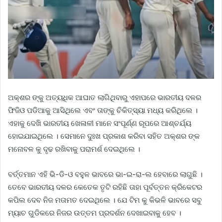
ଅକ୍ଶର ଙ୍କୁ ଅତ୍ୟଧିକ ଆଘାତ ଲାଗିଥିବାରୁ ଏହାପରେ ଭାରତୀୟ ଦଳର
ଫିଜିଓ ପଡିଆକୁ ଆସିଥିଲେ ଏବଂ ତାଙ୍କୁ ଚିକିତ୍ସ୍ୟା ମଧ୍ୟ କରିଥିଲେ ।
ଏହାକୁ ଦେଖି ଭାରତୀୟ ଖେଳାଳୀ ମାନେ ସଂପୂର୍ଣ୍ଣ ରୂପରେ ଆଶ୍ଚର୍ଯ୍ୟ
ହୋଇଯାଇଥିଲେ । ସେମାନେ ଦୁଃଖ ପ୍ରକାଶ କରିବା ସହିତ ଅକ୍ଶର ଙ୍କ
ମନୋବଳ କୁ ଦୃଢ ରଖିବାକୁ ପରାମର୍ଶ ଦେଇଥିଲେ ।
ବର୍ତ୍ତମାନ ଏହି ଭି-ଡି-ଓ ବହୁଳ ଭାବରେ ଭା-ଇ-ରା-ଲ ହେବାରେ ଲାଗୁଛି ।
ତେବେ ଭାରତୀୟ ଦଳର କେତେକ ତୃଟି ରହିଛି ତାହା ପୂର୍ବତ୍ତନ କ୍ରିକେଟର
କପିଲ ଦେବ ନିଜ ମତାମତ ଦେଇଥିଲେ । ଯେ ଟିମ କୁ କିଭଳି ଭାବରେ ସବୁ
ମ୍ୟାଚ ଗୁଡିକରେ ନିଜର ଉତ୍ତମ ପ୍ରଦର୍ଶନ ଦେଖାଇବାକୁ ହେବ ।