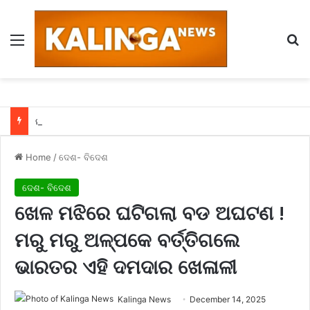
Menu
Se
ନର୍ସ ଯୁବକକୁ ପଟେଇଲା ଫେସବୁକରେ ଓ ଘରକୁ ଡାକି କହିଲା – ଯେମିତି ମୁଁ କହୁଛି ସେମିତି ହିଁ କର ନହେଲେ….
Home
/
ଦେଶ- ବିଦେଶ
ଦେଶ- ବିଦେଶ
ଖେଳ ମଝିରେ ଘଟିଗଲା ବଡ ଅଘଟଣ !
ମରୁ ମରୁ ଅଳ୍ପକେ ବର୍ତ୍ତିଗଲେ
ଭାରତର ଏହି ଦମଦାର ଖେଳାଳୀ
Kalinga News
December 14, 2025