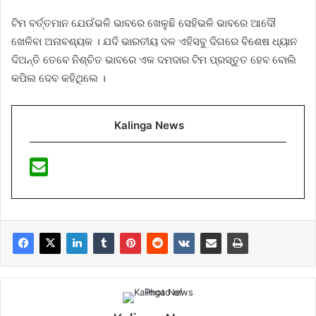
ଟିମ ବର୍ତ୍ତମାନ ଯେଉଁଭଳି ଭାବରେ ଖେଳୁଛି ସେହିଭଳି ଭାବରେ ଆଦୌ
ଖେଳିବା ଅନାବଶ୍ୟକ । ଯଦି ଭାରତୀୟ ଦଳ ଏହିସବୁ ଦିଗରେ ବିଶେଷ ଧ୍ୟାନ
ଦିଅନ୍ତି ତେବେ ନିଶ୍ଚିତ ଭାବରେ ଏକ ଦମଦାର ଟିମ ପ୍ରସ୍ତୁତ ହେବ ବୋଲି
କପିଲ ଦେବ କହିଥିଲେ ।
Kalinga News