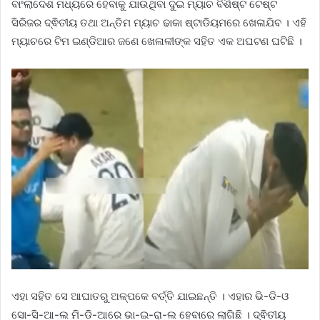
ବାଂଲାଦେଶ ମଧ୍ୟରେ ହେବାକୁ ଯାଉଥିବା ଦୁଇ ମ୍ୟାଚ ବିଶିଷ୍ଟ ଟେଷ୍ଟ
ସିରିଜର ଦ୍ଵିତୀୟ ତଥା ଅନ୍ତିମ ମ୍ୟାଚ ଢାକା ଷ୍ଟାଡିୟମରେ ଖେଳାଯିବ । ଏହି
ମ୍ୟାଚରେ ଟିମ ଇଣ୍ଡିଆର ଜଣେ ଖେଳାଳୀଙ୍କ ସହିତ ଏକ ଅଘଟଣ ଘଟିଛି ।
ଏହା ସହିତ ସେ ଆଘାତରୁ ଅଳ୍ପକେ ବର୍ତ୍ତି ଯାଇଛନ୍ତି । ଏହାର ଭି-ଡି-ଓ
ସୋ-ସି-ଆ-ଲ ମି-ଡି-ଆରେ ଭା-ଇ-ରା-ଲ ହେବାରେ ଲାଗିଛି । ଦ୍ଵିତୀୟ