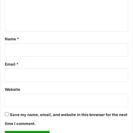
m
e
n
t
*
Name
*
Email
*
Website
Save my name, email, and website in this browser for the next
time I comment.