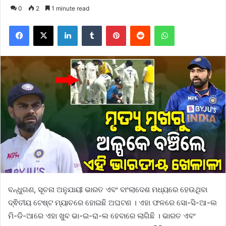
0
2
1 minute read
Facebook
X
LinkedIn
Tumblr
Pinterest
Reddit
WhatsApp
ବନ୍ଧୁଗଣ, ସୂଚନା ଅନୁଯାୟୀ ଭାରତ ଏବଂ ବାଂଲାଦେଶ ମଧ୍ୟରେ ହେଉଥିବା
ଦ୍ଵିତୀୟ ଟେଷ୍ଟ ମ୍ୟାଚରେ ହୋଇଛି ଅଘଟଣ । ଏହା ଫଳରେ ସୋ-ସି-ଆ-ଲ
ମି-ଡି-ଆରେ ଏହା ଖୁବ ଭା-ଇ-ରା-ଲ ହେବାରେ ଲାଗିଛି । ଭାରତ ଏବଂ