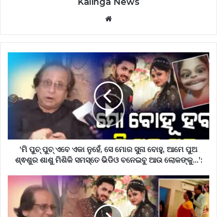
Kalinga News
Website
‘ମି
ପୁଚ୍
ପୁଚ୍
ଏବେ
ଏକା
ନୁହେଁ,
ସେ
ମୋର
ସୁନା
ବୋହୁ,
‘ମି ପୁଚ୍ ପୁଚ୍ ଏବେ ଏକା ନୁହେଁ, ସେ ମୋର ସୁନା ବୋହୁ, ଆମେ ପୁଅ
ଆମେ
ଶ୍ଵଶୁର ଶାଶୁ ମିଶିକି ସମସ୍ତେ ଭିଡିଓ ବନେଇବୁ ଆଉ ଲୋକଙ୍କୁ…’:
ପୁଅ
ଶ୍ଵଶୁର
ଅଭିନେତା
ଶାଶୁ
Arabinda
ମିଶିକି
sarangi
ସମସ୍ତେ
କହିଲେ