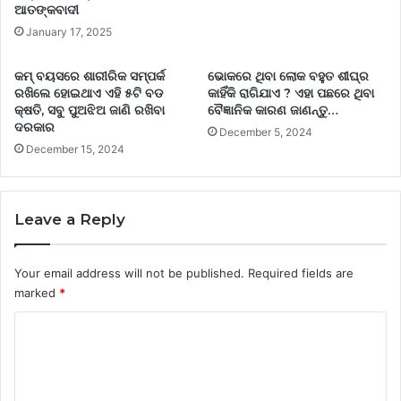
ଆତଙ୍କବାଦୀ
January 17, 2025
କମ୍ ବୟସରେ ଶାରୀରିକ ସମ୍ପର୍କ
ଭୋକରେ ଥିବା ଲୋକ ବହୁତ ଶୀଘ୍ର
ରଖିଲେ ହୋଇଥାଏ ଏହି ୫ଟି ବଡ
କାହିଁକି ରାଗିଯାଏ ? ଏହା ପଛରେ ଥିବା
କ୍ଷତି, ସବୁ ପୁଅଝିଅ ଜାଣି ରଖିବା
ବୈଜ୍ଞାନିକ କାରଣ ଜାଣନ୍ତୁ…
ଦରକାର
December 5, 2024
December 15, 2024
Leave a Reply
Your email address will not be published.
Required fields are
marked
*
C
o
m