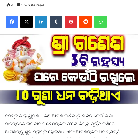
4
1 minute read
Facebook
X
LinkedIn
Tumblr
Pinterest
Reddit
WhatsApp
ନମସ୍କାର ବନ୍ଧୁଗଣ । କଣ ଆପଣ ଜାଣିଛନ୍ତି ଘରର କେଉଁ ଜାଗା
ମାନଙ୍କରେ ଭଗବାନ ଗଣେଶଙ୍କର ଫଟୋ କିମ୍ବା ମୂର୍ତ୍ତି ରଖିଲେ,
ଆପଣଙ୍କୁ ଶୁଭ ପ୍ରାପ୍ତି ହୋଇଥାଏ ଏବଂ ଆପଣଙ୍କର ଧନ ପ୍ରାପ୍ତି