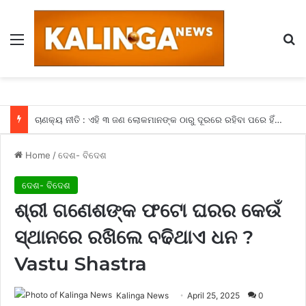
Menu
Se
ଚାଣକ୍ୟ ନୀତି : ଏହି ୩ ଜଣ ଲୋକମାନଙ୍କ ଠାରୁ ଦୂରରେ ରହିବା ପରେ ହିଁ ମିଳିଥାଏ ସଫଳତା, କଣ ଆପଣଙ୍କ ଆଖପାଖରେ ବି ତ ନାହିଁ ଏହିଭଳି ଲୋକମାନେ
Home
/
ଦେଶ- ବିଦେଶ
ଦେଶ- ବିଦେଶ
ଶ୍ରୀ ଗଣେଶଙ୍କ ଫଟୋ ଘରର କେଉଁ
ସ୍ଥାନରେ ରଖିଲେ ବଢିଥାଏ ଧନ ?
Vastu Shastra
Kalinga News
April 25, 2025
0