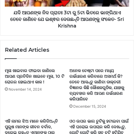
ଭାଙ୍ଗିଥାଏ
ତେବେ
ଯଦି ଆପଣଙ୍କ ନିଦ ପ୍ରାତଃ 3ଟା ରୁ 5ଟା ଭିତରେ ଭାଙ୍ଗିଥାଏ
ଜାଣିବେ
ତେବେ ଜାଣିବେ ଯେ ଇଶ୍ଵର ଦେଉଛନ୍ତି ଆପଣଙ୍କୁ ସଂକେତ- Sri
ଯେ
Krishna
ଇଶ୍ଵର
ଦେଉଛନ୍ତି
ଆପଣଙ୍କୁ
Related Articles
ସଂକେତ-
Sri
Krishna
ମୂଳା ଖାଇବାର ଫାଇଦା ଜାଣିଲେ
ଅନେକ ଚେଷ୍ଟା ପରେ ମଧ୍ୟ
ଆପଣ ପ୍ରତିଦିନ ଖାଇବେ ମୂଳା, 10 ଟି
ଗର୍ଭଧାରଣ କରିବାରେ ଅସମର୍ଥ କି?
ରୋଗର ହୋଇଥାଏ କାଳ !
ତେବେ ଆସନ୍ତୁ ଜାଣିବା ଡାକ୍ତରୀ
ବିଜ୍ଞାନର କିଛି କୌଶଳଗୁଡିକ, ଯାହାକୁ
November 14, 2024
ବ୍ୟବହାର କରି ଆପଣ ଗର୍ଭଧାରଣ
କରିପାରିବେ
December 15, 2024
ଏହି ନାମର ଝିଅ ମାନେ କରିଦିଅନ୍ତି
ଓଠ ଉପର ଭାଗ ଚୁଟିକୁ ହଟାଇବା ପାଇଁ
ପୁରୁଷ ମାନଙ୍କ ଜୀବନ ବର୍ବାଦ,
ଏହି ଘରୋଇ ଉପଚାର କରି ଦେଖନ୍ତୁ,
ଦୁରେଇ ରୁହନ୍ତୁ ଏମାନଙ୍କ ଠାରୁ
ଗୋଟି ଗୋଟି କରି ସବୁ ଚୁଟି ହଟିଯିବ