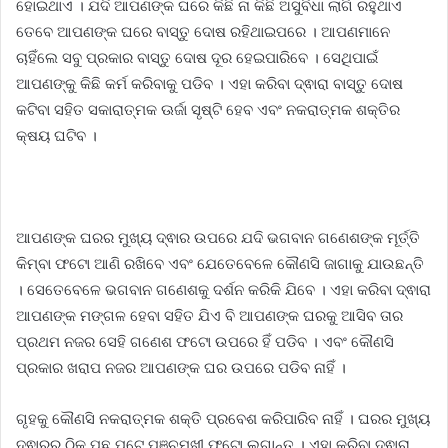
ହୋଇଥାଏ । ଯଦି ଆପଣଙ୍କ ଘରେ କିଛି ନା କିଛି ଅସୁବିଧା ଲାଗି ରହୁଥାଏ
ତେବେ ଆପଣଙ୍କ ଘରେ ବାସ୍ତୁ ଦୋଷ ରହିଥାଇପରେ । ଆପଣମାନେ
ଚାହିଁଲେ ସବୁ ପ୍ରକାର ବାସ୍ତୁ ଦୋଷ ଦୂର ହେଇପାରିବେ । ସେଥିପାଇଁ
ଆପଣଙ୍କୁ କିଛି କର୍ମ କରିବାକୁ ପଡିବ । ଏହା କରିବା ଦ୍ଵାରା ବାସ୍ତୁ ଦୋଷ
କଟିବା ସହିତ ସକାରାତ୍ମକ ଊର୍ଜା ସୃଷ୍ଟି ହେବ ଏବଂ ନକରାତ୍ମକ ଶକ୍ତିର
କ୍ଷୟ ଘଟିବ ।
ଆପଣଙ୍କ ଘରର ମୁଖ୍ୟ ଦ୍ଵାର ଉପରେ ଯଦି ଭଗବାନ ଗଣେଶଙ୍କ ମୂର୍ତ୍ତି
କିମ୍ବା ଫଟୋ ଆଣି ରଖିବେ ଏବଂ ଯେତେବେଳେ କୌଣସି ଜାଗାକୁ ଯାଉଛନ୍ତି
। ସେତେବେଳେ ଭଗବାନ ଗଣେଶକୁ ଦର୍ଶନ କରିକି ଯିବେ । ଏହା କରିବା ଦ୍ଵାରା
ଆପଣଙ୍କ ମଙ୍ଗଳ ହେବା ସହିତ ଯିଏ ବି ଆପଣଙ୍କ ଘରକୁ ଆସିବ ତାର
ପ୍ରଥମ ନଜର ସେହି ଗଣେଶ ଫଟୋ ଉପରେ ହିଁ ପଡିବ । ଏବଂ କୌଣସି
ପ୍ରକାର ଖରାପ ନଜର ଆପଣଙ୍କ ଘର ଉପରେ ପଡିବ ନାହିଁ ।
ଗୃହକୁ କୌଣସି ନକରାତ୍ମକ ଶକ୍ତି ପ୍ରବେଶ କରିପାରିବ ନାହିଁ । ଘରର ମୁଖ୍ୟ
ଦ୍ଵାରର ଠିକ ପଛ ପଟେ ପଞ୍ଚମୁଖୀ ଫଟୋ ଲଗାନ୍ତୁ । ଏହା କରିବା ଦ୍ଵାରା