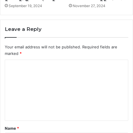
September 19, 2024
November 27, 2024
Leave a Reply
Your email address will not be published.
Required fields are
marked
*
C
o
m
m
e
n
t
*
Name
*