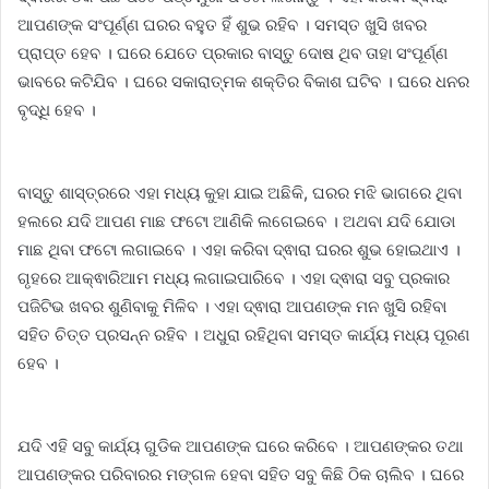
ଆପଣଙ୍କ ସଂପୂର୍ଣ୍ଣ ଘରର ବହୁତ ହିଁ ଶୁଭ ରହିବ । ସମସ୍ତ ଖୁସି ଖବର
ପ୍ରାପ୍ତ ହେବ । ଘରେ ଯେତେ ପ୍ରକାର ବାସ୍ତୁ ଦୋଷ ଥିବ ତାହା ସଂପୂର୍ଣ୍ଣ
ଭାବରେ କଟିଯିବ । ଘରେ ସକାରାତ୍ମକ ଶକ୍ତିର ବିକାଶ ଘଟିବ । ଘରେ ଧନର
ବୃଦ୍ଧି ହେବ ।
ବାସ୍ତୁ ଶାସ୍ତ୍ରରେ ଏହା ମଧ୍ୟ କୁହା ଯାଇ ଅଛିକି, ଘରର ମଝି ଭାଗରେ ଥିବା
ହଲରେ ଯଦି ଆପଣ ମାଛ ଫଟୋ ଆଣିକି ଲଗେଇବେ । ଅଥବା ଯଦି ଯୋଡା
ମାଛ ଥିବା ଫଟୋ ଲଗାଇବେ । ଏହା କରିବା ଦ୍ଵାରା ଘରର ଶୁଭ ହୋଇଥାଏ ।
ଗୃହରେ ଆକ୍ଵାରିଆମ ମଧ୍ୟ ଲଗାଇପାରିବେ । ଏହା ଦ୍ଵାରା ସବୁ ପ୍ରକାର
ପଜିଟିଭ ଖବର ଶୁଣିବାକୁ ମିଳିବ । ଏହା ଦ୍ଵାରା ଆପଣଙ୍କ ମନ ଖୁସି ରହିବା
ସହିତ ଚିତ୍ତ ପ୍ରସନ୍ନ ରହିବ । ଅଧୁରା ରହିଥିବା ସମସ୍ତ କାର୍ଯ୍ୟ ମଧ୍ୟ ପୂରଣ
ହେବ ।
ଯଦି ଏହି ସବୁ କାର୍ଯ୍ୟ ଗୁଡିକ ଆପଣଙ୍କ ଘରେ କରିବେ । ଆପଣଙ୍କର ତଥା
ଆପଣଙ୍କର ପରିବାରର ମଙ୍ଗଳ ହେବା ସହିତ ସବୁ କିଛି ଠିକ ଚାଲିବ । ଘରେ