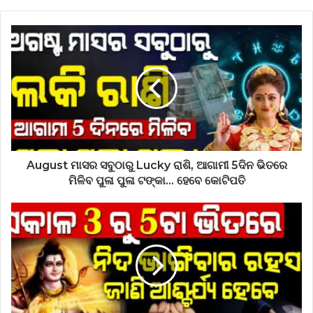
August
ମାସର
ସବୁଠାରୁ
Lucky
ରାଶି,
ଆଗାମୀ
5ଦିନ
ଭିତରେ
ମିଳିବ
ପୁଳା
August ମାସର ସବୁଠାରୁ Lucky ରାଶି, ଆଗାମୀ 5ଦିନ ଭିତରେ
ପୁଳା
ମିଳିବ ପୁଳା ପୁଳା ଟଙ୍କା… ହେବେ କୋଟିପତି
ଟଙ୍କା…
ହେବେ
ଯଦି
କୋଟିପତି
ଆପଣଙ୍କ
ନିଦ
ପ୍ରାତଃ
3ଟା
ରୁ
5ଟା
ଭିତରେ